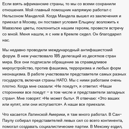
Если взять африканские страны, то мы со всеми сохранили
отношения. Мой главный помощник напрямую работал с
Нельсоном Манделой. Когда Мандела вышел из заключения и
приехал в Москву, он поставил условия Ельцину: возложить к
Мавзолею цветы, поклониться нашим героям, провести встречу
со мной. Меня нашли, я с ним в Кремле сидел. Он благодарил
нас.
Мы недавно проводили международный антифашистский
форум. В нем участвовало 185 делегаций из десятков стран
мира. Все они подписали обращение за справедливое
мироустройство, против фашизма, терроризма и любых форм
неонацизма. В работе участвовали представители самых разных
государств, включая страны НАТО. Мы с ними работаем очень
плотно. Когда мне сказали: «Не поедут», я ответил: «Наши
сторонники все поедут – в том числе и представители западных
стран». Мне говорят: «Не может быть». Я отвечаю: «Это ваших
или купят, или они испугаются». А наши все приехали.
Что касается Латинской Америки, я там много работал. В Сан-
Паулу собирал представителей левых сил со всего континента,
помогал создавать социалистические партии. В Мексику ездил,