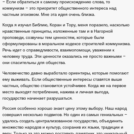
– Если обратиться к самому происхождению слова, то
коммунизм – это приоритет общественного интереса над
частным эгоизмом. Мне эта идея очень близка.
Когда я изучал Библию, Коран и Тору, меня поразило, насколько
нравственные принципы, изложенные там и в Нагорной
проповеди, созвучны тем ценностям, которые были
сформулированы в моральном кодексе строителей коммунизма.
Речь идет о справедливости, взаимопомощи, уважении к
человеку труда. Эти ценности оказались не просто важными –
они спасительны для общества.
Человечество давно выработало ориентиры, которые помогают
ему выживать. Если общественные интересы ставятся выше
частных, общество становится устойчивее. Когда же на первое
место выходят потребление, нажива и личная выгода,
государство начинает разрушаться.
Россия особенно хорошо знает цену этому выбору. Наш народ
совершил несколько подвигов. Но один из самых гениальных –
удалось создать централизованное государство, объединить
множество народов и культур, сохранив их языки, традиции и
веру. Только за это можно поставить памятник, это уникальный