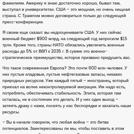
фамилиям. Америку я знаю достаточно хорошо, бывал там,
выступал в университетах. США – это мощная, но очень хищная
страна. С Трампом можно договориться только до следующей
пресс-конференции.
Я своим еще сказал: вы недооцениваете США. У них сейчас
военный бюджет $900 млрд, на следующий год запросили $1,5
трлн. Кроме того, страны НАТО обязались увеличить военные
расходы до 5% от ВВП к 2035 г. В сумме это военно-
стратегическое преимущество, которое призвано придушить вас.
Что такое современная Европа? Это почти 600 млн человек. У
них пустые кладовые, пустые нефтегазовые запасы, никаких
природных ресурсов. Уже каждый пятый – иностранец, который
приехал на волне неконтролируемой миграции. Им надо есть,
потреблять, обеспечивать стабильность. Элита, которая там
осталась, не в состоянии это делать. И у них один выход –
затеять драку с нами, посеять у нас беспорядки и захапать наши
ресурсы.
– Вы в начале говорили, что любая война – это битва
потенциалов. Заинтересованы ли мы, чтобы поставить в этом