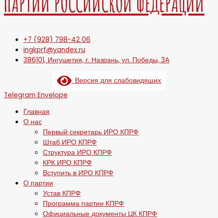
ПАРТИИ РОССИЙСКОЙ ФЕДЕРАЦИИ
+7 (928) 798-42 06
ingkprf@yandex.ru
386101, Ингушетия, г. Назрань, ул. Победы, 3А
Версия для слабовидящих
Telegram
Envelope
Главная
О нас
Первый секретарь ИРО КПРФ
Штаб ИРО КПРФ
Структура ИРО КПРФ
КРК ИРО КПРФ
Вступить в ИРО КПРФ
О партии
Устав КПРФ
Программа партии КПРФ
Официальные документы ЦК КПРФ