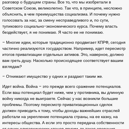
разговор о будущем страны. Все то, что мы изобретали в
Советском Союзе, великолепно. Так что, в принципе, несложно
объяснить, в чем преимущества социализма. И почему нужно
голосовать за нас, за смену несправедливого и, по сути,
тупикового социально-экономического курса. Почему власть
бездействует, я не понимаю. Я часто ее не понимаю.
– Многие идеи, которые традиционно продвигает КПРФ, сегодня
частично реализуются государством. Например, идет пересмотр
итогов приватизации отдельных активов. Это, наверное, должно
вам греть душу. Насколько происходящее соответствует вашим
взглядам?
– Отнимают имущество у одних и раздают таким же.
Идет война. Война – это прежде всего сражение потенциалов.
Если ваш потенциал будет ниже, чем у противника, вы длинную
войну никогда не выиграете. Сейчас у нас возникли большие
проблемы. Поэтому пересмотр приватизационных сделок
должен приводить к тому, чтобы доходы важнейших отраслей
работали на укрепление потенциала страны, на ее казну, на
интересы общества. А если это просто передача собственности
от одних олигархических кланов другим, то такая операция