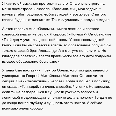
Я как-то ей высказал претензии за это. Она очень строго на
меня посмотрела и сказала: «Запомни, сын, моя задача –
научить тебя трудиться, любить людей и все живое. С пятого
класса будешь отличником». Так и случилось, я получил медаль.
А отец говорил мне: «Запомни, ничего честнее и светлее
советской власти не было». Я спросил: «Почему?» Он объяснил:
«Твой дед – учитель церковной школы. У него восемь детей
было. Если бы не советская власть, то образование получил бы
только старший брат Александр. А я мог уже не получить. Но
благодаря советской власти практически все его дети получили
высшее образование бесплатно».
У меня был наставник – ректор Орловского государственного
университета Георгий Михайлович Михалев. Он мне читал
лекции. Очень талантливый человек. Когда я пошел в политику,
он сказал: «Геннадий, ты очень способный ученик. Но запомни:
если ты не разберешься в сущности русского вопроса и
ленинской модернизации, в политике делать нечего». Тогда я не
до конца понял глубину и сущность этого наказа. А сейчас
понимаю очень хорошо.