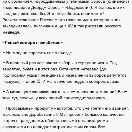
но с сознанием, изуродованным учебниками Сороса (финансист
и миллиардер Джордж Сорос. – «Ведомости»). Я бы тех, кто их
внедрил, разорвал бы. Это не учебники, понимаете?
Расчеловечивание России – это главная идея, которая в них
закладывалась. Англичане еще с XV в. так рисовали русского
медведя.
«Левый поворот неизбежен»
– Не могу не спросить вас о съезде…
– В прошлый раз назначили выборы в середине июня. Так,
вероятно, будет и в этот раз. Останется интервал [до
подписания указа президента о назначении выборов депутатов
Госдумы] – дней 10. И мы в течение недели соберем съезд.
– А можно уже зафиксировать какое-то начало кампании? Все-
таки тут, похоже, у всех партий происходит задержка.
– Программный продукт у нас готов. Это уже третий его вариант,
максимально доработанный. Мы провели большое количество
встреч с гражданами, общественными организациями,
союзниками по народно-патриотическим силам. Все