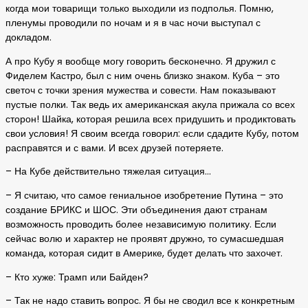
когда мои товарищи только выходили из подполья. Помню,
пленумы проводили по ночам и я в час ночи выступал с
докладом.
А про Кубу я вообще могу говорить бесконечно. Я дружил с
Фиделем Кастро, был с ним очень близко знаком. Куба – это
светоч с точки зрения мужества и совести. Нам показывают
пустые полки. Так ведь их американская акула прижала со всех
сторон! Шайка, которая решила всех придушить и продиктовать
свои условия! Я своим всегда говорил: если сдадите Кубу, потом
расправятся и с вами. И всех друзей потеряете.
– На Кубе действительно тяжелая ситуация…
– Я считаю, что самое гениальное изобретение Путина – это
создание БРИКС и ШОС. Эти объединения дают странам
возможность проводить более независимую политику. Если
сейчас волю и характер не проявят дружно, то сумасшедшая
команда, которая сидит в Америке, будет делать что захочет.
– Кто хуже: Трамп или Байден?
– Так не надо ставить вопрос. Я бы не сводил все к конкретным