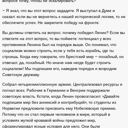
вопросе точку, чтобы не эскалировать?
– Я знал, что вы этот вопрос зададите. Я выступал в Думе и
сказал: если вы не вернетесь к нашей исторической логике, то не
обеспечите успех. Не закрепите победу на фронте.
Вы должны ответить на вопрос: почему победил Ленин? Если вы
ответите на этот вопрос, то вы поймете: потенциал у всех
противников Ленина был на порядок выше. Он понимал, что
социализм можно строить, если у тебя есть корабль, где ты
строишь. Когда ему говорили, что Брестский мир – похабный, он
отвечал: да, похабный. Но иначе нам негде будет строить
социализм! Мы подпишем его, наведем порядок и возродим
Советскую державу.
Собрал четырехмиллионную армию. Централизовал ресурсы и
погнал всех. Рабочие в Германии и Венгрии поддержали
советскую власть. Кстати, когда Ленин провозгласил: «Давайте
подпишем мир без аннексий и контрибуций», то студенты из
Норвегии предложили присвоить ему Нобелевскую премию.
Потому что он стал первым человеком в мире, который в
условиях жуткой кровавой войны предложил мир,
сформулировал ясные условия для него. Они были