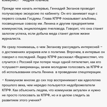
коммунист – Андрей Клычков.
Прежде чем начать интервью, Геннадий Зюганов проводит
получасовую экскурсию по кабинету. Он его занимает еще с
первого созыва Госдумы. Глава КПРФ показывает альбомы,
посвященные совхозу им. Ленина и другим предприятиям
коммунистов, энциклопедию пчеловода. Говорит, что она станет
залогом успеха, если добыча меда станет делом жизни
журналиста.
Не сразу понимаешь, о чем Зюганову рассуждать интересней –
о достижениях аграриев или о политике. Впрочем, в интервью он
говорил о последней. Лидер КПРФ рассказал «Ведомостям», что
случится с Россией при потере «еще одной пятилетки», как его
«слушают» американцы, зачем молодежи голосовать за КПРФ и
об использовании опыта Ленина в проведении спецоперации.
– Коммунизм многие до сих пор воспринимают как идеологию
прошлого века, чем нередко пользуются недоброжелатели
КПРФ. Как объяснить людям, что коммунизм актуален и нужно
не просто голосовать за КПРФ, но и в целом следить за
развитием этого учения?