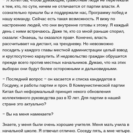
– Я хотел бы, чтобы думающие, грамотные люди не перетекали
к тем, кто, по сути, ничем не отличается от партии власти. А
сознательно пришли бы и поддержали нас, Программу побед и
нашу команду. Сейчас есть такая возможность. Я вижу по
настроению людей, что они внутренне готовы к этому. Я каждый
день с ними встречаюсь. Даже те, кто со мной раньше спорил,
сказали: «Знаешь, ты оказался прав». Конечно, власть
рассчитывает на дистант, на трехдневку. Но невозможно
посадить у каждого главы местной администрации целый взвод
и круглосуточно караулить. И недовольство граждан обрушится
прежде всего против местных начальников. Думаю, что на этих
выборах они будут более осторожными и дальновидными.
– Последний вопрос – он касается и списка кандидатов в
Госдуму, и работы партии и проч. В Коммунистической партии
Китая был неформальный принцип некого обновления
коллективного руководства раз в 10 лет. Для партии в нашей
стране это актуально?
– Вы на меня намекаете?
Знаете, у меня были очень хорошие учителя. Меня мать учила в
начальной школе. Я отвечал отлично. Соседу пять, а мне четыре.