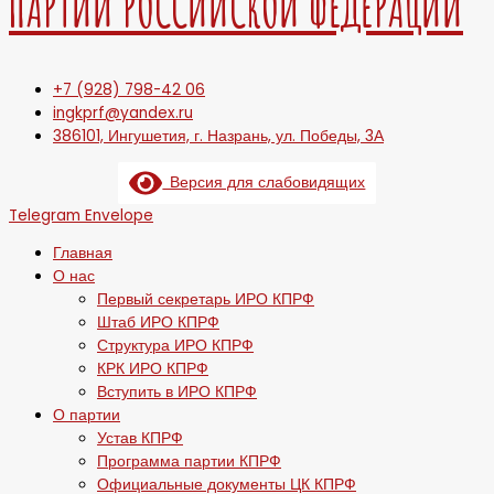
ПАРТИИ РОССИЙСКОЙ ФЕДЕРАЦИИ
+7 (928) 798-42 06
ingkprf@yandex.ru
386101, Ингушетия, г. Назрань, ул. Победы, 3А
Версия для слабовидящих
Telegram
Envelope
Главная
О нас
Первый секретарь ИРО КПРФ
Штаб ИРО КПРФ
Структура ИРО КПРФ
КРК ИРО КПРФ
Вступить в ИРО КПРФ
О партии
Устав КПРФ
Программа партии КПРФ
Официальные документы ЦК КПРФ