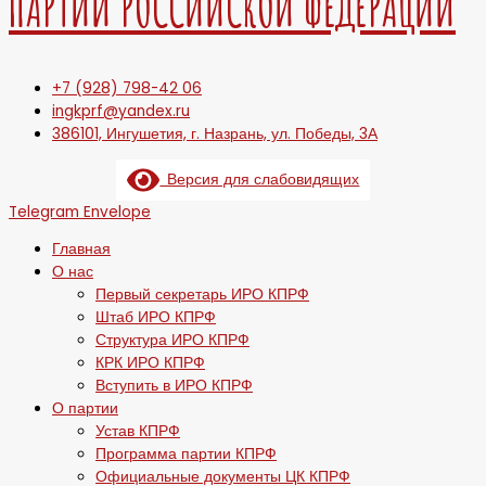
ПАРТИИ РОССИЙСКОЙ ФЕДЕРАЦИИ
+7 (928) 798-42 06
ingkprf@yandex.ru
386101, Ингушетия, г. Назрань, ул. Победы, 3А
Версия для слабовидящих
Telegram
Envelope
Главная
О нас
Первый секретарь ИРО КПРФ
Штаб ИРО КПРФ
Структура ИРО КПРФ
КРК ИРО КПРФ
Вступить в ИРО КПРФ
О партии
Устав КПРФ
Программа партии КПРФ
Официальные документы ЦК КПРФ