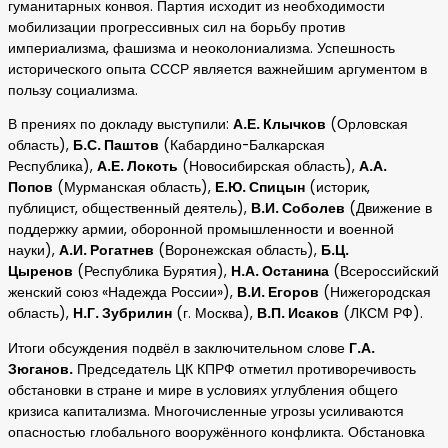
гуманитарных конвоя. Партия исходит из необходимости
мобилизации прогрессивных сил на борьбу против
империализма, фашизма и неоколониализма. Успешность
исторического опыта СССР является важнейшим аргументом в
пользу социализма.
В прениях по докладу выступили:
А.Е. Клычков
(Орловская
область),
Б.С. Паштов
(Кабардино-Балкарская
Республика),
А.Е. Локоть
(Новосибирская область),
А.А.
Попов
(Мурманская область),
Е.Ю. Спицын
(историк,
публицист, общественный деятель),
В.И. Соболев
(Движение в
поддержку армии, оборонной промышленности и военной
науки),
А.И. Рогатнев
(Воронежская область),
Б.Ц.
Цыренов
(Республика Бурятия),
Н.А. Останина
(Всероссийский
женский союз «Надежда России»),
В.И. Егоров
(Нижегородская
область),
Н.Г. Зубрилин
(г. Москва),
В.П. Исаков
(ЛКСМ РФ).
Итоги обсуждения подвёл в заключительном слове
Г.А.
Зюганов.
Председатель ЦК КПРФ отметил противоречивость
обстановки в стране и мире в условиях углубления общего
кризиса капитализма. Многочисленные угрозы усиливаются
опасностью глобального вооружённого конфликта. Обстановка