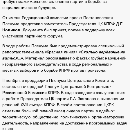
требует максимального сплочения партии в борьбе за
социалистическое будущее.
От имени Редакционной комиссии проект Постановления
Пленума представил заместитель Председателя ЦК КПРФ
Д.Г.
Новиков.
Документа был принят, получив поддержку всех
участников партийного форума.
В ходе работы Пленума был продемонстрирован специальный
репортаж телеканала «Красная линия»
«Сколько верёвочке не
виться…».
Материал рассказывает о фактах грубых нарушений
избирательного законодательства в ходе региональных и
местных выборов и о борьбе КПРФ против произвола.
11 ноября, в преддверии Пленума Центрального Комитета,
состоялся очередной Пленум Центральной Контрольно-
Ревизионной Комиссии КПРФ. В ходе заседания заслушан отчет
о работе Председателя ЦК партии Г.А. Зюганова о выполнении
решений XVIII съезда КПРФ. В своём постановлении ЦКРК
отметила большой личной вклад лидера партии в идейно-
теоретическую, общественно-политическую и организаторскую
деятельность, направленную на достижение программных задач
КПРФ.