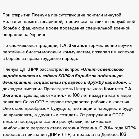
При открытии Пленума присутствующие почтили минутой
молчания память товарищей, героически павших в вооружённой
борьбе с фашизмом в ходе проведения специальной военной
операции на Украине.
По сложившейся традиции,
Г.А. Зюганов
торжественно вручил
партийные билеты молодым коммунистам, пожелал им успехов
в борьбе за права трудового народа.
Пленум ЦК КПРФ рассмотрел вопрос
«Опыт советского
народовластия и задачи КПРФ в борьбе за подлинную
демократию, социальный прогресс и дружбу народов».
С
докладом выступил Председатель Центрального Комитета
Г.А.
Зюганов.
Докладчик отметил, что 100 лет назад на карте мира
появился Союз ССР – первое государство рабочих и крестьян.
Оно стало прообразом будущего, где нации и народности будут
не враждовать, а дружить и созидать. От разрушения СССР
тяжело пострадали все его республики, но символом
наибольшего регресса стала сегодня Украина. С 2014 года КПРФ
требовала признания ДНР и ЛНР, отправила на Донбасс 103