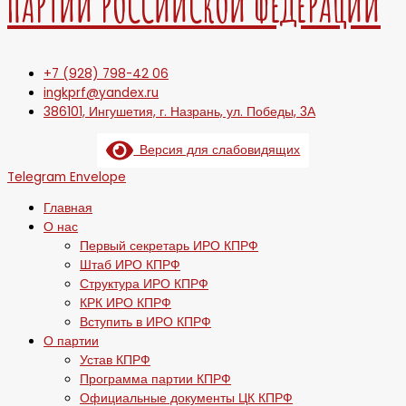
ПАРТИИ РОССИЙСКОЙ ФЕДЕРАЦИИ
+7 (928) 798-42 06
ingkprf@yandex.ru
386101, Ингушетия, г. Назрань, ул. Победы, 3А
Версия для слабовидящих
Telegram
Envelope
Главная
О нас
Первый секретарь ИРО КПРФ
Штаб ИРО КПРФ
Структура ИРО КПРФ
КРК ИРО КПРФ
Вступить в ИРО КПРФ
О партии
Устав КПРФ
Программа партии КПРФ
Официальные документы ЦК КПРФ