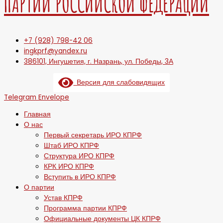
ПАРТИИ РОССИЙСКОЙ ФЕДЕРАЦИИ
+7 (928) 798-42 06
ingkprf@yandex.ru
386101, Ингушетия, г. Назрань, ул. Победы, 3А
Версия для слабовидящих
Telegram
Envelope
Главная
О нас
Первый секретарь ИРО КПРФ
Штаб ИРО КПРФ
Структура ИРО КПРФ
КРК ИРО КПРФ
Вступить в ИРО КПРФ
О партии
Устав КПРФ
Программа партии КПРФ
Официальные документы ЦК КПРФ