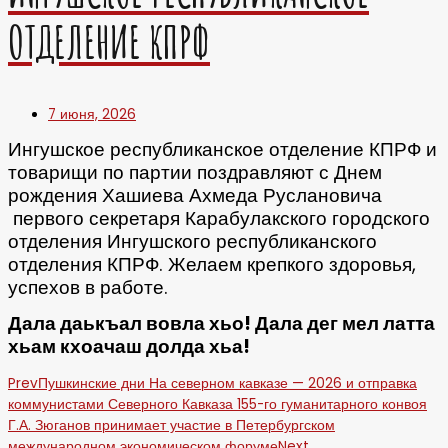
ОТДЕЛЕНИЕ КПРФ
7 июня, 2026
Ингушское республиканское отделение КПРФ и
товарищи по партии поздравляют с Днем
рождения Хашиева Ахмеда Руслановича
первого секретаря Карабулакского городского
отделения Ингушского республиканского
отделения КПРФ. Желаем крепкого здоровья,
успехов в работе.
Дала даькъал вовла хьо! Дала дег мел латта
хьам кхоачаш долда хьа!
Prev
Пушкинские дни На северном кавказе — 2026 и отправка
коммунистами Северного Кавказа 155-го гуманитарного конвоя
Г.А. Зюганов принимает участие в Петербургском
международном экономическом форуме
Next