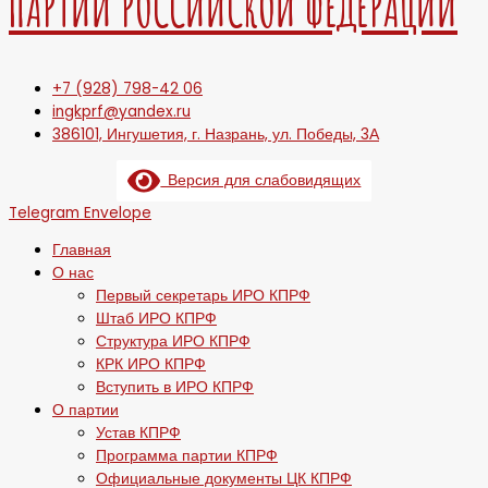
ПАРТИИ РОССИЙСКОЙ ФЕДЕРАЦИИ
+7 (928) 798-42 06
ingkprf@yandex.ru
386101, Ингушетия, г. Назрань, ул. Победы, 3А
Версия для слабовидящих
Telegram
Envelope
Главная
О нас
Первый секретарь ИРО КПРФ
Штаб ИРО КПРФ
Структура ИРО КПРФ
КРК ИРО КПРФ
Вступить в ИРО КПРФ
О партии
Устав КПРФ
Программа партии КПРФ
Официальные документы ЦК КПРФ