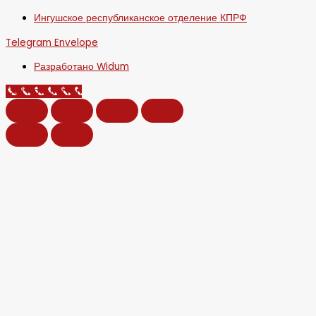
Ингушское республиканское отделение КПРФ
Telegram
Envelope
Разработано Widum
Call Now Button