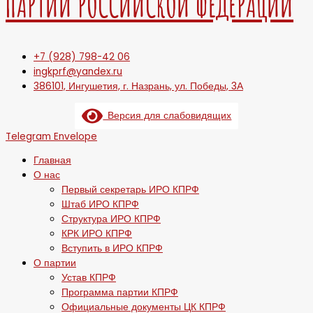
ПАРТИИ РОССИЙСКОЙ ФЕДЕРАЦИИ
+7 (928) 798-42 06
ingkprf@yandex.ru
386101, Ингушетия, г. Назрань, ул. Победы, 3А
Версия для слабовидящих
Telegram
Envelope
Главная
О нас
Первый секретарь ИРО КПРФ
Штаб ИРО КПРФ
Структура ИРО КПРФ
КРК ИРО КПРФ
Вступить в ИРО КПРФ
О партии
Устав КПРФ
Программа партии КПРФ
Официальные документы ЦК КПРФ