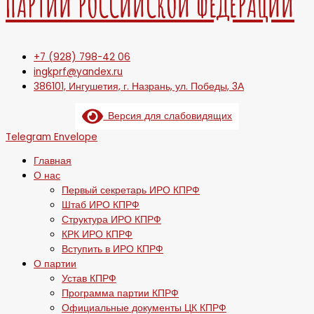
ПАРТИИ РОССИЙСКОЙ ФЕДЕРАЦИИ
+7 (928) 798-42 06
ingkprf@yandex.ru
386101, Ингушетия, г. Назрань, ул. Победы, 3А
Версия для слабовидящих
Telegram
Envelope
Главная
О нас
Первый секретарь ИРО КПРФ
Штаб ИРО КПРФ
Структура ИРО КПРФ
КРК ИРО КПРФ
Вступить в ИРО КПРФ
О партии
Устав КПРФ
Программа партии КПРФ
Официальные документы ЦК КПРФ