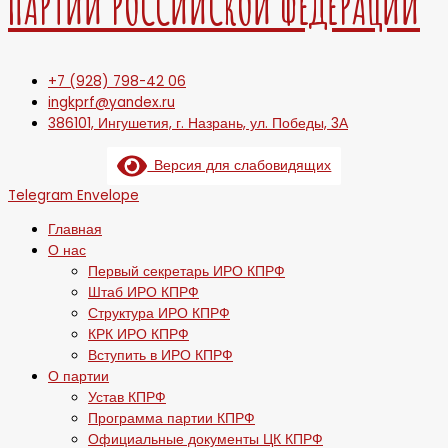
ПАРТИИ РОССИЙСКОЙ ФЕДЕРАЦИИ
+7 (928) 798-42 06
ingkprf@yandex.ru
386101, Ингушетия, г. Назрань, ул. Победы, 3А
Версия для слабовидящих
Telegram
Envelope
Главная
О нас
Первый секретарь ИРО КПРФ
Штаб ИРО КПРФ
Структура ИРО КПРФ
КРК ИРО КПРФ
Вступить в ИРО КПРФ
О партии
Устав КПРФ
Программа партии КПРФ
Официальные документы ЦК КПРФ