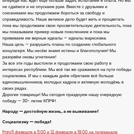
Впереди нас ждёт еще больше задач, испытаний и опыта. Но мы
не сдаёмся и не опускаем руки. Вместе с друзьями и
союзниками мы продолжаем бороться за свободу и
справедливость. Наше великое дело будет жить и процветать
пока мы продолжаем свою просветительскую деятельность, пока
мы показываем пример новым поколением и пока мы
прививаем им верные идеалы — идеалы марксизма.
Наша цель — разрушить планы по созданию глобального
концлагеря. Мы несём знамя истины и благополучия! Мы
разорвём оковы угнетения!
За все эти годы выстояли и продолжаем свою работу в
интересах республики. Мы всё так же сражаемся на пути победы
социализма. И мы с каждым днём обретаем всё больше
единомышленников, молодых кадров и активную молодёжь в
своих рядах.
Дорогие товарищи! Мы сегодня празднуем нашу очередную
победу — 30- летие КПРФ!
Народу — достойную жизнь, а не выживание!
Социализму — победа!
Prev
11 февраля в 11:00 и 12 февраля в 19:00 на телеканале