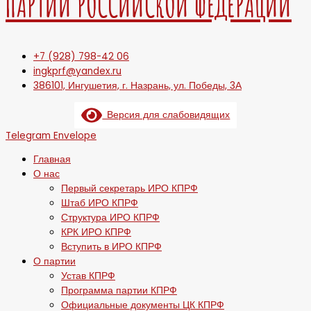
ПАРТИИ РОССИЙСКОЙ ФЕДЕРАЦИИ
+7 (928) 798-42 06
ingkprf@yandex.ru
386101, Ингушетия, г. Назрань, ул. Победы, 3А
Версия для слабовидящих
Telegram
Envelope
Главная
О нас
Первый секретарь ИРО КПРФ
Штаб ИРО КПРФ
Структура ИРО КПРФ
КРК ИРО КПРФ
Вступить в ИРО КПРФ
О партии
Устав КПРФ
Программа партии КПРФ
Официальные документы ЦК КПРФ