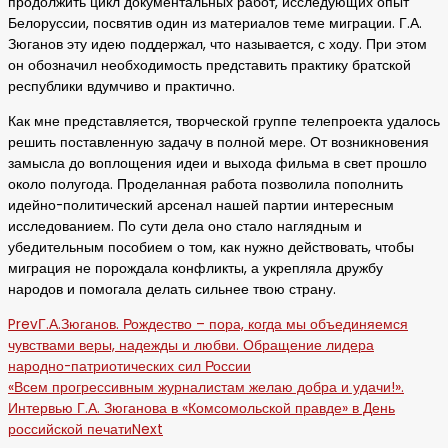
продолжить цикл документальных работ, исследующих опыт
Белоруссии, посвятив один из материалов теме миграции. Г.А.
Зюганов эту идею поддержал, что называется, с ходу. При этом
он обозначил необходимость представить практику братской
республики вдумчиво и практично.
Как мне представляется, творческой группе телепроекта удалось
решить поставленную задачу в полной мере. От возникновения
замысла до воплощения идеи и выхода фильма в свет прошло
около полугода. Проделанная работа позволила пополнить
идейно-политический арсенал нашей партии интересным
исследованием. По сути дела оно стало наглядным и
убедительным пособием о том, как нужно действовать, чтобы
миграция не порождала конфликты, а укрепляла дружбу
народов и помогала делать сильнее твою страну.
Prev
Г.А.Зюганов. Рождество – пора, когда мы объединяемся
чувствами веры, надежды и любви. Обращение лидера
народно-патриотических сил России
«Всем прогрессивным журналистам желаю добра и удачи!».
Интервью Г.А. Зюганова в «Комсомольской правде» в День
российской печати
Next