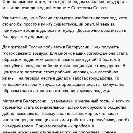
Они напомнили о том, что с целым рядом соседних государств
мы жили некогда в одной стране – Советском Союзе.
Удивительно, но в России стремятся изобрести велосипед, хотя
стоило бы просто изучить существующий опыт. И ведь за
примерами ходить далеко нет нужды. Достаточно обратиться к
белорусскому примеру.
Для жителей России побывать в Белоруссии – как получить
глоток свежего воздуха. Для многих наших сограждан она стала
образцом поддержки семьи и воспитания детей. В братской
республике создано действительно социальное государство. В
центре его политики стоит рабочий человек, чья достойная
жизнь – на первом месте в делах и заботах государства. То
отношение к людям труда, которое задаёт власть, наилучшим
образом сказывается и на отношениях между людьми.
Мигрант в Белоруссии – уважаемый и желанный гость. И если он
стремится стать созидательной частью белорусского общества –
добро пожаловать. Посему вполне закономерно, что число
иностранцев, желающих жить или работать в республике, растёт
с каждым годом. Причём серьёзных проблем в
межнациональных отношениях это не порождает. Совсем