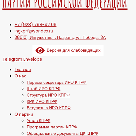
ПАРТИИ РОССИЙСКОЙ ФЕДЕРАЦИИ
+7 (928) 798-42 06
ingkprf@yandex.ru
386101, Ингушетия, г. Назрань, ул. Победы, 3А
Версия для слабовидящих
Telegram
Envelope
Главная
О нас
Первый секретарь ИРО КПРФ
Штаб ИРО КПРФ
Структура ИРО КПРФ
КРК ИРО КПРФ
Вступить в ИРО КПРФ
О партии
Устав КПРФ
Программа партии КПРФ
Официальные документы ЦК КПРФ