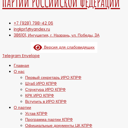
ПАРТИИ РОССИЙСКОЙ ФЕДЕРАЦИИ
+7 (928) 798-42 06
ingkprf@yandex.ru
386101, Ингушетия, г. Назрань, ул. Победы, 3А
Версия для слабовидящих
Telegram
Envelope
Главная
О нас
Первый секретарь ИРО КПРФ
Штаб ИРО КПРФ
Структура ИРО КПРФ
КРК ИРО КПРФ
Вступить в ИРО КПРФ
О партии
Устав КПРФ
Программа партии КПРФ
Официальные документы ЦК КПРФ