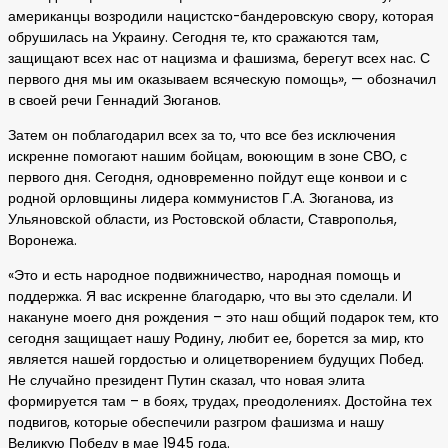
американцы возродили нацистско-бандеровскую свору, которая
обрушилась на Украину. Сегодня те, кто сражаются там,
защищают всех нас от нацизма и фашизма, берегут всех нас. С
первого дня мы им оказываем всяческую помощь», — обозначил
в своей речи Геннадий Зюганов.
Затем он поблагодарил всех за то, что все без исключения
искренне помогают нашим бойцам, воюющим в зоне СВО, с
первого дня. Сегодня, одновременно пойдут еще конвои и с
родной орловщины лидера коммунистов Г.А. Зюганова, из
Ульяновской области, из Ростовской области, Ставрополья,
Воронежа.
«Это и есть народное подвижничество, народная помощь и
поддержка. Я вас искренне благодарю, что вы это сделали. И
накануне моего дня рождения – это наш общий подарок тем, кто
сегодня защищает нашу Родину, любит ее, борется за мир, кто
является нашей гордостью и олицетворением будущих Побед.
Не случайно президент Путин сказал, что новая элита
формируется там – в боях, трудах, преодолениях. Достойна тех
подвигов, которые обеспечили разгром фашизма и нашу
Великую Победу в мае 1945 года.