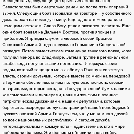
месяцев за Одессу, защищал Крым, Севастополь. Под
Севастополем был смертельно ранен, но после пяти операций
выжил. Следующий брат взорвался на тракторе – у собственного
дома наехал на немецкую мину. Еще одного тяжело ранило
немецким осколком. Слава Богу, рядом оказался госпиталь. Еще
один брат воевал на Дальнем Востоке, против японцев и
прибалтов. Я трижды служил в любимой своей Красной
Советской Армии. 3 года отслужил в Германии в Специальной
разведке. Потом заместителем командира танкового полка, когда
получал майора во Владимире. Затем в группе в региональном
штабе, когда получил звание полковника. Я горжусь своим
родом, который защищал мою любимую Родину и советскую
власть, своими друзьями, которые вместе со мной на передовой
в Германии обеспечивали нам полную безопасность, своими
товарищами, которые сегодня в Государственной Думе, нашими
комсомольцами и пионерами, нашими женским и военно-
патриотическим движениями, нашими депутатами, которые
борются за возрождение лучших традиций нашей непобедимой
русско-советской Армии. Горжусь тем, что у меня много друзей
во всех национальных республиках. И сегодня дружба,
интернационализм и коммунисты – единственные, кто в мире
побеждали фашизм. Эти фашисты объявили снова войну,