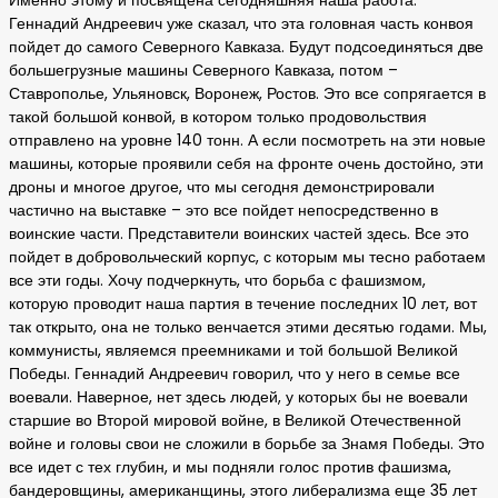
Именно этому и посвящена сегодняшняя наша работа.
Геннадий Андреевич уже сказал, что эта головная часть конвоя
пойдет до самого Северного Кавказа. Будут подсоединяться две
большегрузные машины Северного Кавказа, потом –
Ставрополье, Ульяновск, Воронеж, Ростов. Это все сопрягается в
такой большой конвой, в котором только продовольствия
отправлено на уровне 140 тонн. А если посмотреть на эти новые
машины, которые проявили себя на фронте очень достойно, эти
дроны и многое другое, что мы сегодня демонстрировали
частично на выставке – это все пойдет непосредственно в
воинские части. Представители воинских частей здесь. Все это
пойдет в добровольческий корпус, с которым мы тесно работаем
все эти годы. Хочу подчеркнуть, что борьба с фашизмом,
которую проводит наша партия в течение последних 10 лет, вот
так открыто, она не только венчается этими десятью годами. Мы,
коммунисты, являемся преемниками и той большой Великой
Победы. Геннадий Андреевич говорил, что у него в семье все
воевали. Наверное, нет здесь людей, у которых бы не воевали
старшие во Второй мировой войне, в Великой Отечественной
войне и головы свои не сложили в борьбе за Знамя Победы. Это
все идет с тех глубин, и мы подняли голос против фашизма,
бандеровщины, американщины, этого либерализма еще 35 лет