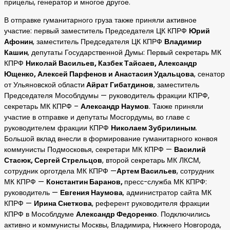
прицелы, генератор и многое другое.
В отправке гуманитарного груза также приняли активное
участие: первый заместитель Председателя ЦК КПРФ
Юрий
Афонин
, заместитель Председателя ЦК КПРФ
Владимир
Кашин
, депутаты Государственной Думы: Первый секретарь МК
КПРФ
Николай Васильев, Казбек Тайсаев, Александр
Ющенко, Алексей Парфенов и Анастасия Удальцова
, сенатор
от Ульяновской области
Айрат Гибатдинов
, заместитель
Председателя Мособлдумы — руководитель фракции КПРФ,
секретарь МК КПРФ –
Александр Наумов
. Также приняли
участие в отправке и депутаты Мосгордумы, во главе с
руководителем фракции КПРФ
Николаем Зубрилиным
.
Большой вклад внесли в формирование гуманитарного конвоя
коммунисты Подмосковья, секретари МК КПРФ —
Василий
Стасюк, Сергей Стрельцов
, второй секретарь МК ЛКСМ,
сотрудник орготдела МК КПРФ —
Артем Васильев
, сотрудник
МК КПРФ —
Константин Баранов,
пресс-служба МК КПРФ:
руководитель —
Евгения Наумова
, администратор сайта МК
КПРФ —
Ирина Снеткова
, референт руководителя фракции
КПРФ в Мособлдуме
Александр Федоренко
. Подключились
активно и коммунисты Москвы, Владимира, Нижнего Новгорода,