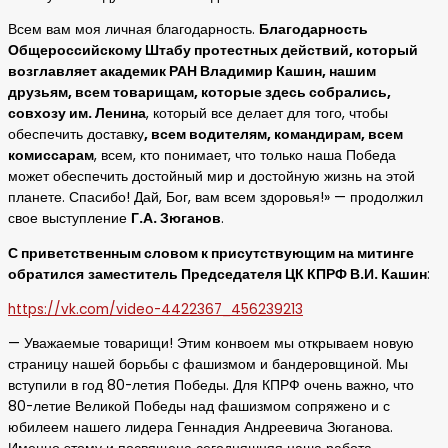
Всем вам моя личная благодарность.
Благодарность
Общероссийскому Штабу протестных действий, который
возглавляет академик РАН Владимир Кашин, нашим
друзьям, всем товарищам, которые здесь собрались,
совхозу им. Ленина
, который все делает для того, чтобы
обеспечить доставку
, всем водителям, командирам, всем
комиссарам
, всем, кто понимает, что только наша Победа
может обеспечить достойный мир и достойную жизнь на этой
планете. Спасибо! Дай, Бог, вам всем здоровья!» — продолжил
свое выступление
Г.А. Зюганов
.
С приветственным словом к присутствующим на митинге
обратился
заместитель Председателя ЦК КПРФ В.И. Кашин
:
https://vk.com/video-4422367_456239213
— Уважаемые товарищи! Этим конвоем мы открываем новую
страницу нашей борьбы с фашизмом и бандеровщиной. Мы
вступили в год 80-летия Победы. Для КПРФ очень важно, что
80-летие Великой Победы над фашизмом сопряжено и с
юбилеем нашего лидера Геннадия Андреевича Зюганова.