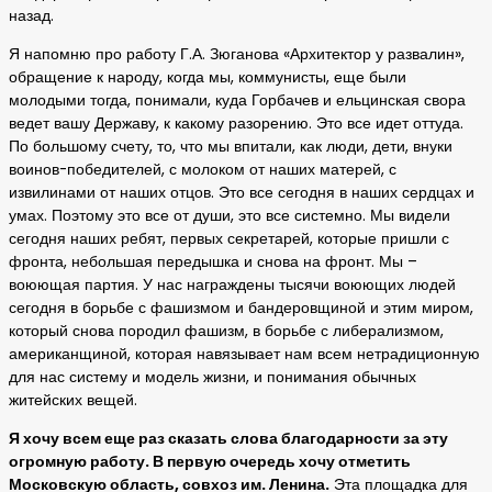
назад.
Я напомню про работу Г.А. Зюганова «Архитектор у развалин»,
обращение к народу, когда мы, коммунисты, еще были
молодыми тогда, понимали, куда Горбачев и ельцинская свора
ведет вашу Державу, к какому разорению. Это все идет оттуда.
По большому счету, то, что мы впитали, как люди, дети, внуки
воинов-победителей, с молоком от наших матерей, с
извилинами от наших отцов. Это все сегодня в наших сердцах и
умах. Поэтому это все от души, это все системно. Мы видели
сегодня наших ребят, первых секретарей, которые пришли с
фронта, небольшая передышка и снова на фронт. Мы –
воюющая партия. У нас награждены тысячи воюющих людей
сегодня в борьбе с фашизмом и бандеровщиной и этим миром,
который снова породил фашизм, в борьбе с либерализмом,
американщиной, которая навязывает нам всем нетрадиционную
для нас систему и модель жизни, и понимания обычных
житейских вещей.
Я хочу всем еще раз сказать слова благодарности за эту
огромную работу. В первую очередь хочу отметить
Московскую область, совхоз им. Ленина.
Эта площадка для