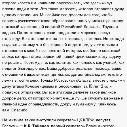
второго класса им начинали рассказывать, что здесь живут
плохие дяди и тети. Это такая мерзость, которая отравляет душу
целому поколению. Мы сейчас все делаем для того, чтобы
вернуть русско-советское образование, нашу уникальную школу
в каждый класс нашей великой Российской Державы. Трудная
задача. Пятая колонна, свои предатели и мерзавцы лезут
отовсюду. Вы это видите и на всех экранах, в школах. Но их надо
выдавить, потому что без хорошей подготовки, уважительного
отношения к своей тысячелетней истории, особенно советской
эпохи, которая стала вершиной нашей цивилизации, эту задачу
не решить. Поэтому, я и, как политик, как человек, как ученый, как
педагог благодарю вас. Ваша доброта, реальная помощь, ваше
отношение к школьникам, детям, солдатам, инвалидам, тем, кто
лежит в госпиталях. Только Ростовская область, вместе с нашими
депутатами Коломейцевым и Бессоновым, за 10 лет 2 млн.
подарков отправила. Вы все эти годы делаете такое великое
доброе дело, от которого хочется еще лучше служить Державе и
главной идее справедливости, добру и гуманизму. Кланяюсь
вам. Спасибо!
На митинге также выступили секретарь ЦК КПРФ, депутат
Госдумы —
К.К. Тайсаев
, первый секретарь Владимирского