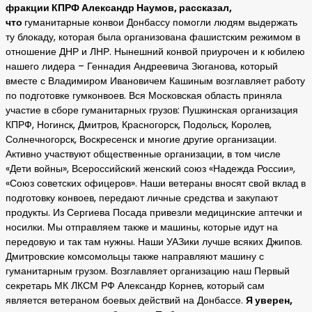
фракции КПРФ Александр Наумов, рассказал,
что
гуманитарные конвои Донбассу помогли людям выдержать
ту блокаду, которая была организована фашистским режимом в
отношение ДНР и ЛНР. Нынешний конвой приурочен и к юбилею
нашего лидера – Геннадия Андреевича Зюганова, который
вместе с Владимиром Ивановичем Кашиным возглавляет работу
по подготовке гумконвоев. Вся Московская область приняла
участие в сборе гуманитарных грузов: Пушкинская организация
КПРФ, Ногинск, Дмитров, Красногорск, Подольск, Королев,
Солнечногорск, Воскресенск и многие другие организации.
Активно участвуют общественные организации, в том числе
«Дети войны», Всероссийский женский союз «Надежда России»,
«Союз советских офицеров». Наши ветераны вносят свой вклад в
подготовку конвоев, передают личные средства и закупают
продукты. Из Сергиева Посада привезли медицинские аптечки и
носилки. Мы отправляем также и машины, которые идут на
передовую и так там нужны. Наши УАЗики лучше всяких Джипов.
Дмитровские комсомольцы также направляют машину с
гуманитарным грузом. Возглавляет организацию наш Первый
секретарь МК ЛКСМ РФ Александр Корнев, который сам
является ветераном боевых действий на Донбассе.
Я уверен,