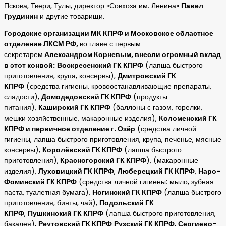
Пскова,
Твери, Тулы, директор «Совхоза им. Ленина»
Павел
Грудинин
и другие товарищи.
Городские организации МК КПРФ и Московское областное
отделение ЛКСМ РФ,
во главе с первым
секретарем
Александром Корневым, внесли огромный вклад
в этот конвой:
Воскресенский ГК КПРФ
(лапша быстрого
приготовления, крупа, консервы),
Дмитровский ГК
КПРФ
(средства гигиены, кровоостанавливающие препараты,
сладости),
Домодедовский ГК КПРФ
(продукты
питания),
Каширский ГК КПРФ
(баллоны с газом, горелки,
мешки хозяйственные, макаронные изделия),
Коломенский ГК
КПРФ и первичное отделение г. Озёр
(средства личной
гигиены, лапша быстрого приготовления, крупа, печенье, мясные
консервы),
Королёвский ГК КПРФ
(лапша быстрого
приготовления),
Красногорский ГК КПРФ
), (макаронные
изделия),
Луховицкий ГК КПРФ
,
Люберецкий ГК КПРФ
,
Наро-
Фоминский ГК КПРФ
(средства личной гигиены: мыло, зубная
паста, туалетная бумага),
Ногинский ГК КПРФ
(лапша быстрого
приготовления, бинты, чай),
Подольский ГК
КПРФ
,
Пушкинский ГК КПРФ
(лапша быстрого приготовления,
бакалея),
Реутовский ГК КПРФ
Рузский ГК КПРФ
,
Сергиево-