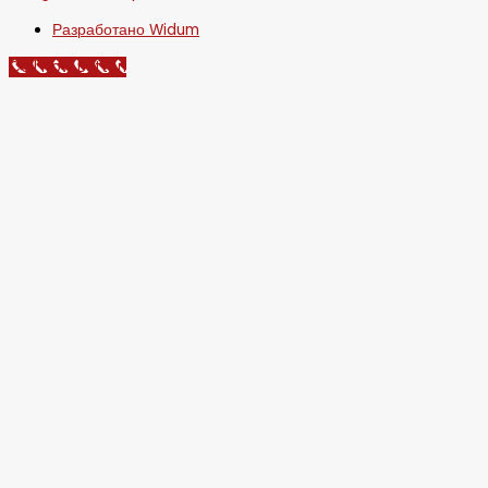
Разработано Widum
Call Now Button