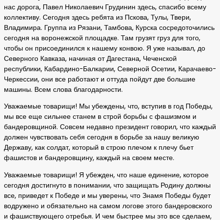
нас дорога, Павел Николаевич Грудинин здесь, спасибо всему
коллективу. Сегодня здесь ребята из Пскова, Тулы, Твери,
Владимира. Группа из Рязани, Тамбова, Курска сосредоточились
сегодня на воронежской площадке. Там грузят груз для того,
чтобы он присоединился к нашему конвою. Я уже называл, до
Северного Кавказа, начиная от Дагестана, Чеченской
республики, Кабардино-Балкарии, Северной Осетии, Карачаево-
Черкессии, они все работают и оттуда пойдут две большие
машины. Всем слова благодарности.
Уважаемые товарищи! Мы убеждены, что, вступив в год Победы,
мы все еще сильнее станем в строй борьбы с фашизмом и
бандеровщиной. Совсем недавно президент говорил, что каждый
должен чувствовать себя сегодня в борьбе за нашу великую
Державу, как солдат, который в строю плечом к плечу бьет
фашистов и бандеровщину, каждый на своем месте.
Уважаемые товарищи! Я убежден, что наше единение, которое
сегодня достигнуто в понимании, что защищать Родину должны
все, приведет к Победе и мы уверены, что Знамя Победы будет
водружено и обязательно на самом логове этого бандеровского
и фашиствующего отребья. И чем быстрее мы это все сделаем,