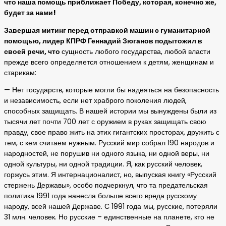
что наша помощь приближает Победу, которая, конечно же,
будет за нами!
Завершая митинг перед отправкой машин с гуманитарной
помощью, лидер КПРФ Геннадий Зюганов подытожил в
своей речи, что
сущность любого государства, любой власти
прежде всего определяется отношением к детям, женщинам и
старикам:
— Нет государств, которые могли бы надеяться на безопасность
и независимость, если нет храброго поколения людей,
способных защищать. В нашей истории мы вынуждены были из
тысячи лет почти 700 лет с оружием в руках защищать свою
правду, свое право жить на этих гигантских просторах, дружить с
тем, с кем считаем нужным. Русский мир собрал 190 народов и
народностей, не порушив ни одного языка, ни одной веры, ни
одной культуры, ни одной традиции. Я, как русский человек,
горжусь этим. Я интернационалист, но, выпуская книгу «Русский
стержень Державы», особо подчеркнул, что та предательская
политика 1991 года нанесла больше всего вреда русскому
народу, всей нашей Державе. С 1991 года мы, русские, потеряли
31 млн. человек. Но русские – единственные на планете, кто не