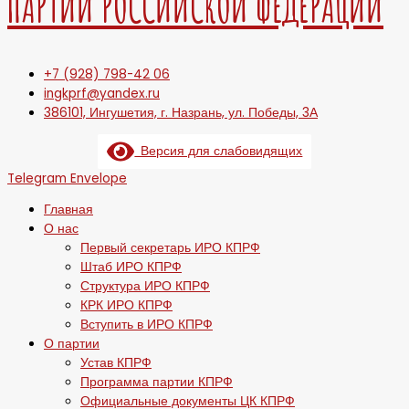
ПАРТИИ РОССИЙСКОЙ ФЕДЕРАЦИИ
+7 (928) 798-42 06
ingkprf@yandex.ru
386101, Ингушетия, г. Назрань, ул. Победы, 3А
Версия для слабовидящих
Telegram
Envelope
Главная
О нас
Первый секретарь ИРО КПРФ
Штаб ИРО КПРФ
Структура ИРО КПРФ
КРК ИРО КПРФ
Вступить в ИРО КПРФ
О партии
Устав КПРФ
Программа партии КПРФ
Официальные документы ЦК КПРФ