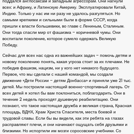
поддался англосаксам и западным агрессорам. Они нагнули
всех: и Африку, и Латинскую Америку. Эксплуатировали Китай,
Индию. Только у нас им ни разу не удалось разгуляться. Но
самыми крепкими и сильными были в форме СССР, когда
пришли к власти большевики, во главе с Лениным, Сталиным.
Они тогда спасли мир от фашизма – коричневой чумы. Они
воспитали поколение, которое сумело одержать Великую
Победу.
Сейчас для всех нас одна из важнейших задач – помочь детям и
новому поколению понять, какая угроза стоит за их плечами. Не
победив фашизм, нацизм, ни у кого нет никакого будущего.
Первое, что мы сделали с нашей командой, мы создали
движение «Дети России – детям Донбасса» и приняли уже 21 тыс.
детей. Мы построили настоящий военно-спортивный лагерь. От
всех детей я хотел бы вам поклониться, поблагодарить. Они в
течение 2 недель проходят душевную реабилитацию. Они
познают, что такое настоящая дружба и великая страна, Красная
площадь, ВДНХ, Храм Христа Спасителя, места боевой и
трудовой славы. Если бы вы видели, как эти ребята на глазах
расправляют плечи, и они начинают ощущать себя друзьями и
близкими. Но испортили им мозги соросовские учебники. Со