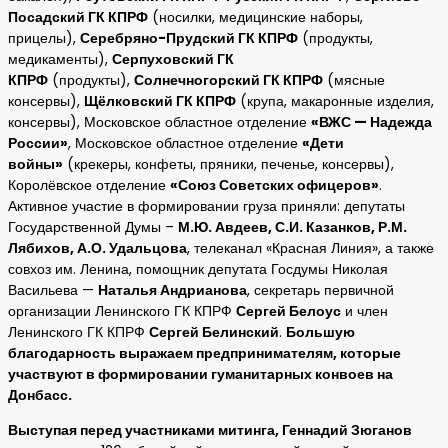
Посадский ГК КПРФ
(носилки, медицинские наборы,
прицелы),
Серебряно-Прудский ГК КПРФ
(продукты,
медикаменты),
Серпуховский ГК
КПРФ
(продукты),
Солнечногорский ГК КПРФ
(мясные
консервы),
Щёлковский ГК КПРФ
(крупа, макаронные изделия,
консервы), Московское областное отделение
«ВЖС — Надежда
России»
, Московское областное отделение
«Дети
войны»
(крекеры, конфеты, пряники, печенье, консервы),
Королёвское отделение
«Союз Советских офицеров»
.
Активное участие в формировании груза приняли: депутаты
Государственной Думы –
М.Ю. Авдеев, С.И. Казанков, Р.М.
Лябихов, А.О. Удальцова
, телеканал «Красная Линия», а также
совхоз им. Ленина, помощник депутата Госдумы Николая
Васильева —
Наталья Андрианова
, секретарь первичной
организации Ленинского ГК КПРФ
Сергей Белоус
и член
Ленинского ГК КПРФ
Сергей Белинский
.
Большую
благодарность выражаем предпринимателям, которые
участвуют в формировании гуманитарных конвоев на
Донбасс.
Выступая перед участниками митинга, Геннадий Зюганов