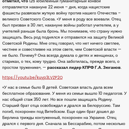
отметил, что
126 юбилейный гуманитарный конвой
отправляется накануне 22 июня – дня, когда нацистские
фашисты развязали жуткую войну против нашего Отечества –
великого Советского Союза. «У меня в роду все воевали. Отец
был призван в 30 лет, накануне войны работал учителем, а у
учителей раньше была бронь. Мы понимаем, что страну нужно
защищать. Весь род поднялся и отправился на защиту Великой
Советской Родины. Мне отец говорил, что нет ничего светлее,
честнее и совестливее на этом свете, чем Советской власти —
не было. Почему? Она всегда думала о детях и женщинах, о
стариках, о тех, кому трудно. Она заботилась, прежде всего, о
простом труженике», —
рассказал лидер КПРФ Г.А. Зюганов
.
https://youtu.be/kuyp3LVZP2Q
«У нас в семье было 8 детей. Советская власть дала всем
бесплатное образование. У меня из семьи вышло 10 педагогов. У
нас общий стаж 350 лет. Но все пошли защищать Родину.
Старший брат отца освобождал и дрался за Белоруссию. Там
погиб, похоронен под Витебском. Еще один брат дошел до
Берлина трижды контуженный, похоронен на Украине. Отец
дрался с первого дня. Сначала за Бессарабию, потом несколько