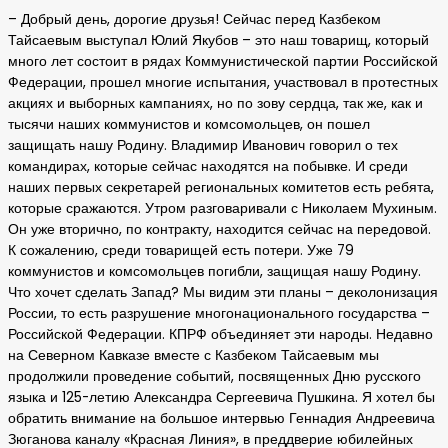
– Добрый день, дорогие друзья! Сейчас перед Казбеком
Тайсаевым выступал Юлий Якубов – это наш товарищ, который
много лет состоит в рядах Коммунистической партии Российской
Федерации, прошел многие испытания, участвовал в протестных
акциях и выборных кампаниях, но по зову сердца, так же, как и
тысячи наших коммунистов и комсомольцев, он пошел
защищать нашу Родину. Владимир Иванович говорил о тех
командирах, которые сейчас находятся на побывке. И среди
наших первых секретарей региональных комитетов есть ребята,
которые сражаются. Утром разговаривали с Николаем Мухиным.
Он уже вторично, по контракту, находится сейчас на передовой.
К сожалению, среди товарищей есть потери. Уже 79
коммунистов и комсомольцев погибли, защищая нашу Родину.
Что хочет сделать Запад? Мы видим эти планы – деколонизация
России, то есть разрушение многонационального государства –
Российской Федерации. КПРФ объединяет эти народы. Недавно
на Северном Кавказе вместе с Казбеком Тайсаевым мы
продолжили проведение событий, посвященных Дню русского
языка и 125-летию Александра Сергеевича Пушкина. Я хотел бы
обратить внимание на большое интервью Геннадия Андреевича
Зюганова каналу «Красная Линия», в преддверие юбилейных