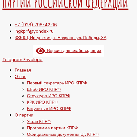
ПАРТИИ РОССИЙСКОЙ ФЕДЕРАЦИИ
+7 (928) 798-42 06
ingkprf@yandex.ru
386101, Ингушетия, г. Назрань, ул. Победы, 3А
Версия для слабовидящих
Telegram
Envelope
Главная
О нас
Первый секретарь ИРО КПРФ
Штаб ИРО КПРФ
Структура ИРО КПРФ
КРК ИРО КПРФ
Вступить в ИРО КПРФ
О партии
Устав КПРФ
Программа партии КПРФ
Официальные документы ЦК КПРФ