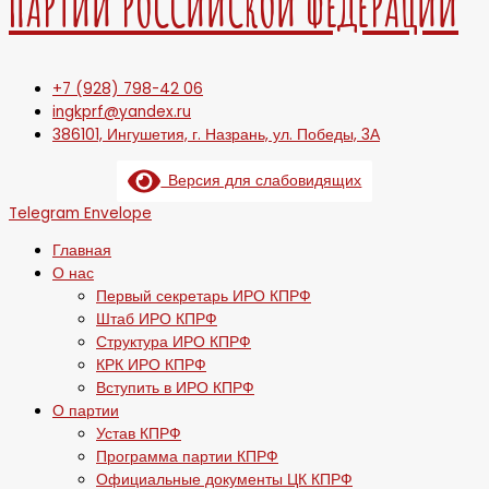
ПАРТИИ РОССИЙСКОЙ ФЕДЕРАЦИИ
+7 (928) 798-42 06
ingkprf@yandex.ru
386101, Ингушетия, г. Назрань, ул. Победы, 3А
Версия для слабовидящих
Telegram
Envelope
Главная
О нас
Первый секретарь ИРО КПРФ
Штаб ИРО КПРФ
Структура ИРО КПРФ
КРК ИРО КПРФ
Вступить в ИРО КПРФ
О партии
Устав КПРФ
Программа партии КПРФ
Официальные документы ЦК КПРФ