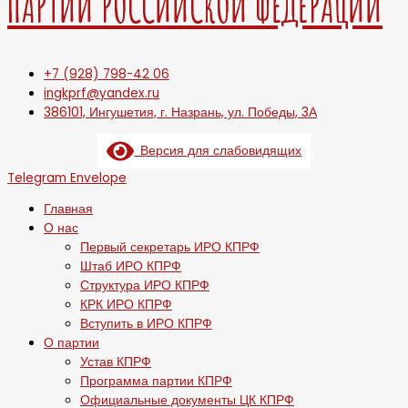
ПАРТИИ РОССИЙСКОЙ ФЕДЕРАЦИИ
+7 (928) 798-42 06
ingkprf@yandex.ru
386101, Ингушетия, г. Назрань, ул. Победы, 3А
Версия для слабовидящих
Telegram
Envelope
Главная
О нас
Первый секретарь ИРО КПРФ
Штаб ИРО КПРФ
Структура ИРО КПРФ
КРК ИРО КПРФ
Вступить в ИРО КПРФ
О партии
Устав КПРФ
Программа партии КПРФ
Официальные документы ЦК КПРФ