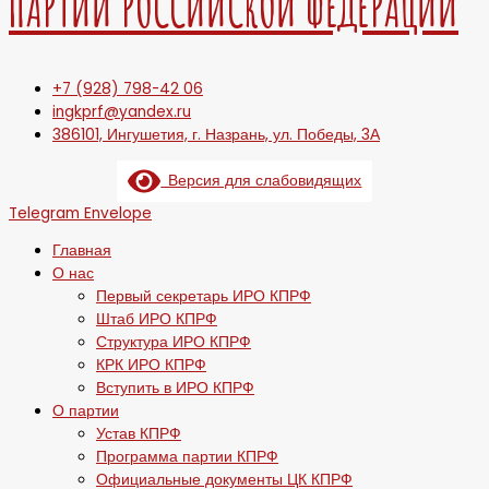
ПАРТИИ РОССИЙСКОЙ ФЕДЕРАЦИИ
+7 (928) 798-42 06
ingkprf@yandex.ru
386101, Ингушетия, г. Назрань, ул. Победы, 3А
Версия для слабовидящих
Telegram
Envelope
Главная
О нас
Первый секретарь ИРО КПРФ
Штаб ИРО КПРФ
Структура ИРО КПРФ
КРК ИРО КПРФ
Вступить в ИРО КПРФ
О партии
Устав КПРФ
Программа партии КПРФ
Официальные документы ЦК КПРФ