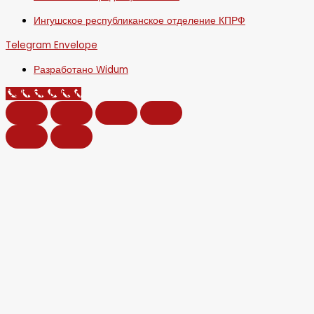
Ингушское республиканское отделение КПРФ
Telegram
Envelope
Разработано Widum
Call Now Button