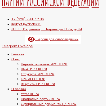
ПАРТИИ РОССИЙСКОЙ ФЕДЕРАЦИИ
+7 (928) 798-42 06
ingkprf@yandex.ru
386101, Ингушетия, г. Назрань, ул. Победы, 3А
Версия для слабовидящих
Telegram
Envelope
Главная
О нас
Первый секретарь ИРО КПРФ
Штаб ИРО КПРФ
Структура ИРО КПРФ
КРК ИРО КПРФ
Вступить в ИРО КПРФ
О партии
Устав КПРФ
Программа партии КПРФ
Официальные документы ЦК КПРФ