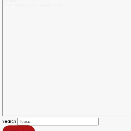
Назрань
Улица Победы, 3кС — Яндекс Карты
Search