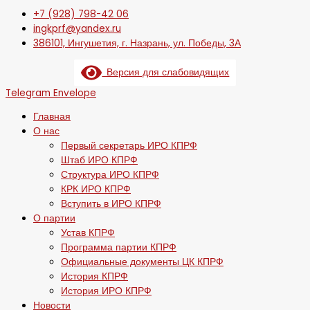
+7 (928) 798-42 06
ingkprf@yandex.ru
386101, Ингушетия, г. Назрань, ул. Победы, 3А
Версия для слабовидящих
Telegram
Envelope
Главная
О нас
Первый секретарь ИРО КПРФ
Штаб ИРО КПРФ
Структура ИРО КПРФ
КРК ИРО КПРФ
Вступить в ИРО КПРФ
О партии
Устав КПРФ
Программа партии КПРФ
Официальные документы ЦК КПРФ
История КПРФ
История ИРО КПРФ
Новости