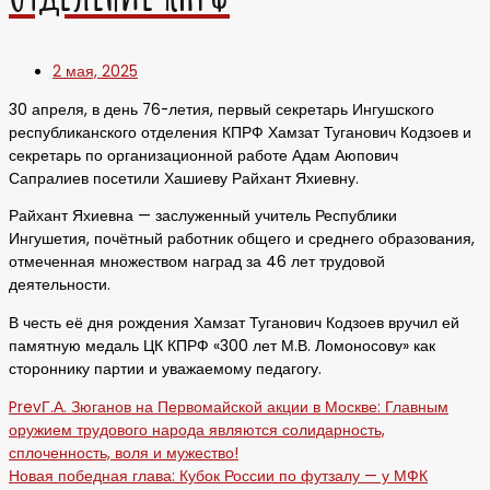
2 мая, 2025
30 апреля, в день 76-летия, первый секретарь Ингушского
республиканского отделения КПРФ Хамзат Туганович Кодзоев и
секретарь по организационной работе Адам Аюпович
Сапралиев посетили Хашиеву Райхант Яхиевну.
Райхант Яхиевна — заслуженный учитель Республики
Ингушетия, почётный работник общего и среднего образования,
отмеченная множеством наград за 46 лет трудовой
деятельности.
В честь её дня рождения Хамзат Туганович Кодзоев вручил ей
памятную медаль ЦК КПРФ «300 лет М.В. Ломоносову» как
стороннику партии и уважаемому педагогу.
Prev
Г.А. Зюганов на Первомайской акции в Москве: Главным
оружием трудового народа являются солидарность,
сплоченность, воля и мужество!
Новая победная глава: Кубок России по футзалу — у МФК