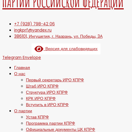
ПАРТИИ РОССИЙСКОЙ ФЕДЕРАЦИИ
+7 (928) 798-42 06
ingkprf@yandex.ru
386101, Ингушетия, г. Назрань, ул. Победы, 3А
Версия для слабовидящих
Telegram
Envelope
Главная
О нас
Первый секретарь ИРО КПРФ
Штаб ИРО КПРФ
Структура ИРО КПРФ
КРК ИРО КПРФ
Вступить в ИРО КПРФ
О партии
Устав КПРФ
Программа партии КПРФ
Официальные документы ЦК КПРФ