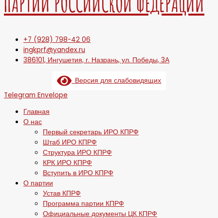
ПАРТИИ РОССИЙСКОЙ ФЕДЕРАЦИИ
+7 (928) 798-42 06
ingkprf@yandex.ru
386101, Ингушетия, г. Назрань, ул. Победы, 3А
Версия для слабовидящих
Telegram
Envelope
Главная
О нас
Первый секретарь ИРО КПРФ
Штаб ИРО КПРФ
Структура ИРО КПРФ
КРК ИРО КПРФ
Вступить в ИРО КПРФ
О партии
Устав КПРФ
Программа партии КПРФ
Официальные документы ЦК КПРФ