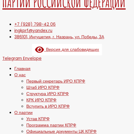
ПАРТИИ РОССИЙСКОЙ ФЕДЕРАЦИИ
+7 (928) 798-42 06
ingkprf@yandex.ru
386101, Ингушетия, г. Назрань, ул. Победы, 3А
Версия для слабовидящих
Telegram
Envelope
Главная
О нас
Первый секретарь ИРО КПРФ
Штаб ИРО КПРФ
Структура ИРО КПРФ
КРК ИРО КПРФ
Вступить в ИРО КПРФ
О партии
Устав КПРФ
Программа партии КПРФ
Официальные документы ЦК КПРФ