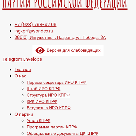
ПАРТИИ РОССИЙСКОЙ ФЕДЕРАЦИИ
+7 (928) 798-42 06
ingkprf@yandex.ru
386101, Ингушетия, г. Назрань, ул. Победы, 3А
Версия для слабовидящих
Telegram
Envelope
Главная
О нас
Первый секретарь ИРО КПРФ
Штаб ИРО КПРФ
Структура ИРО КПРФ
КРК ИРО КПРФ
Вступить в ИРО КПРФ
О партии
Устав КПРФ
Программа партии КПРФ
Официальные документы ЦК КПРФ