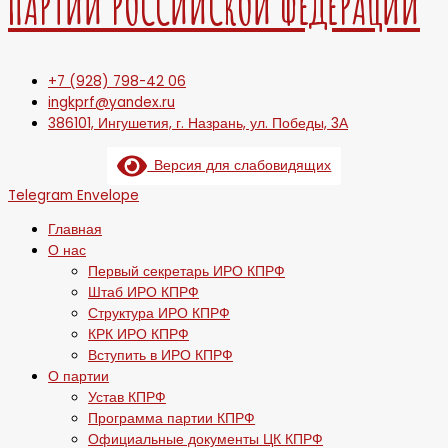
ПАРТИИ РОССИЙСКОЙ ФЕДЕРАЦИИ
+7 (928) 798-42 06
ingkprf@yandex.ru
386101, Ингушетия, г. Назрань, ул. Победы, 3А
Версия для слабовидящих
Telegram
Envelope
Главная
О нас
Первый секретарь ИРО КПРФ
Штаб ИРО КПРФ
Структура ИРО КПРФ
КРК ИРО КПРФ
Вступить в ИРО КПРФ
О партии
Устав КПРФ
Программа партии КПРФ
Официальные документы ЦК КПРФ