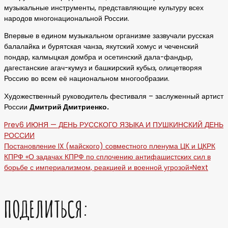
музыкальные инструменты, представляющие культуру всех
народов многонациональной России.
Впервые в едином музыкальном организме зазвучали русская
балалайка и бурятская чанза, якутский хомус и чеченский
пондар, калмыцкая домбра и осетинский дала-фандыр,
дагестанские агач-кумуз и башкирский кубыз, олицетворяя
Россию во всем её национальном многообразии.
Художественный руководитель фестиваля – заслуженный артист
России
Дмитрий Дмитриенко.
Prev
6 ИЮНЯ — ДЕНЬ РУССКОГО ЯЗЫКА И ПУШКИНСКИЙ ДЕНЬ
РОССИИ
Постановление IX (майского) совместного пленума ЦК и ЦКРК
КПРФ «О задачах КПРФ по сплочению антифашистских сил в
борьбе с империализмом, реакцией и военной угрозой»
Next
ПОДЕЛИТЬСЯ: