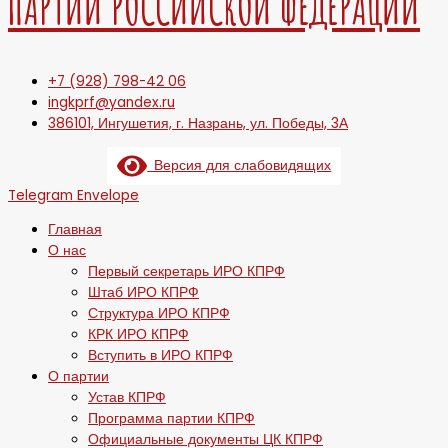
ПАРТИИ РОССИЙСКОЙ ФЕДЕРАЦИИ
+7 (928) 798-42 06
ingkprf@yandex.ru
386101, Ингушетия, г. Назрань, ул. Победы, 3А
Версия для слабовидящих
Telegram
Envelope
Главная
О нас
Первый секретарь ИРО КПРФ
Штаб ИРО КПРФ
Структура ИРО КПРФ
КРК ИРО КПРФ
Вступить в ИРО КПРФ
О партии
Устав КПРФ
Программа партии КПРФ
Официальные документы ЦК КПРФ