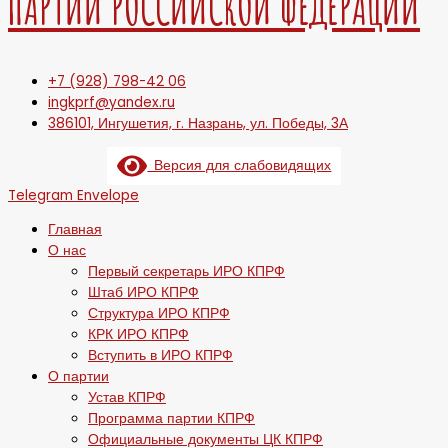
ПАРТИИ РОССИЙСКОЙ ФЕДЕРАЦИИ
+7 (928) 798-42 06
ingkprf@yandex.ru
386101, Ингушетия, г. Назрань, ул. Победы, 3А
Версия для слабовидящих
Telegram
Envelope
Главная
О нас
Первый секретарь ИРО КПРФ
Штаб ИРО КПРФ
Структура ИРО КПРФ
КРК ИРО КПРФ
Вступить в ИРО КПРФ
О партии
Устав КПРФ
Программа партии КПРФ
Официальные документы ЦК КПРФ