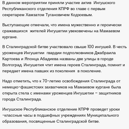
В данном мероприятии приняли участие актив Ингушского
Республиканского отделения КПРФ во главе с первым
секретарем Хамзатом Тугановичем Кодзоевым.
Выступающие отмечали, что имена мужественно и героически
сражавшихся жителей Ингушетии увековечены на Мамаевом
кургане.
В Сталинградской битве участвовало свыше 100 ингушей. В честь
уроженцев Ингушетии гвардии подполковников Джабраила
Картоева и Японца Абадиева названы две улицы в городе
Волгоград. Ингушетия чтит имена героев Сталинграда, помнит и
передает имена павших из поколения в поколение.
Надо отметить, что к 70-летию освобождения Сталинграда от
немецко-фашистских захватчиков на Мамаевом кургане была
открыта стела с именами уроженцев Ингушетии – защитников
города Сталинграда.
Ингушское Республиканское отделение КПРФ проведет уроки
-классные часы в подшефных учреждениях Муниципального
образования, посвященные Сталинградской битве.