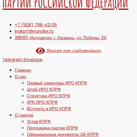
ПАРТИИ РОССИЙСКОЙ ФЕДЕРАЦИИ
+7 (928) 798-42 06
ingkprf@yandex.ru
386101, Ингушетия, г. Назрань, ул. Победы, 3А
Версия для слабовидящих
Telegram
Envelope
Главная
О нас
Первый секретарь ИРО КПРФ
Штаб ИРО КПРФ
Структура ИРО КПРФ
КРК ИРО КПРФ
Вступить в ИРО КПРФ
О партии
Устав КПРФ
Программа партии КПРФ
Официальные документы ЦК КПРФ