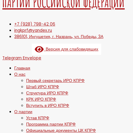
ПАРТИИ РОССИЙСКОЙ ФЕДЕРАЦИИ
+7 (928) 798-42 06
ingkprf@yandex.ru
386101, Ингушетия, г. Назрань, ул. Победы, 3А
Версия для слабовидящих
Telegram
Envelope
Главная
О нас
Первый секретарь ИРО КПРФ
Штаб ИРО КПРФ
Структура ИРО КПРФ
КРК ИРО КПРФ
Вступить в ИРО КПРФ
О партии
Устав КПРФ
Программа партии КПРФ
Официальные документы ЦК КПРФ