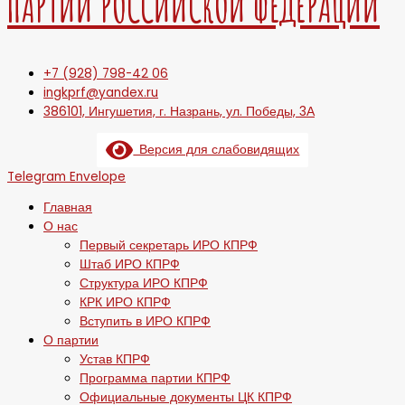
ПАРТИИ РОССИЙСКОЙ ФЕДЕРАЦИИ
+7 (928) 798-42 06
ingkprf@yandex.ru
386101, Ингушетия, г. Назрань, ул. Победы, 3А
Версия для слабовидящих
Telegram
Envelope
Главная
О нас
Первый секретарь ИРО КПРФ
Штаб ИРО КПРФ
Структура ИРО КПРФ
КРК ИРО КПРФ
Вступить в ИРО КПРФ
О партии
Устав КПРФ
Программа партии КПРФ
Официальные документы ЦК КПРФ