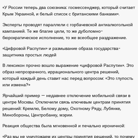
«У России теперь два союзника: госмессенджер, который считает
Крым Украиной, и белый список с британскими банками».
Эксперты проводят параллели с горбачевской антиалкогольной
кампанией. Те же благие цели, то же дуболомно-
бюрократическое исполнение, то же всеобщее раздражение.
«Цифровой Распутин» и размывание образа государства-
защитника простых людей
В лексикон прочно вошло выражение «цифровой Распутин». Это
образ непрозрачного, иррационального центра решений,
который каждый день ставит нас перед вопросом: «Это глупость
или измена?»
Ярчайший пример — недавнее отключение мобильной связи в
центре Москвы. Отключили связь ключевым центрам принятия
решений: Кремлю, Белому дому, Охотному Ряду, Лубянке,
Минобороны, Центробанку, мэрии.
Реакция общества была мгновенной и печально ироничной:
«Раз мы не уничтожаем их центры принятия решений, то почему