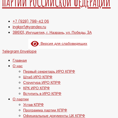
ПАРТИИ РОССИЙСКОЙ ФЕДЕРАЦИИ
+7 (928) 798-42 06
ingkprf@yandex.ru
386101, Ингушетия, г. Назрань, ул. Победы, 3А
Версия для слабовидящих
Telegram
Envelope
Главная
О нас
Первый секретарь ИРО КПРФ
Штаб ИРО КПРФ
Структура ИРО КПРФ
КРК ИРО КПРФ
Вступить в ИРО КПРФ
О партии
Устав КПРФ
Программа партии КПРФ
Официальные документы ЦК КПРФ