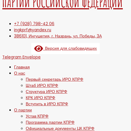
ПАРТИИ РОССИЙСКОЙ ФЕДЕРАЦИИ
+7 (928) 798-42 06
ingkprf@yandex.ru
386101, Ингушетия, г. Назрань, ул. Победы, 3А
Версия для слабовидящих
Telegram
Envelope
Главная
О нас
Первый секретарь ИРО КПРФ
Штаб ИРО КПРФ
Структура ИРО КПРФ
КРК ИРО КПРФ
Вступить в ИРО КПРФ
О партии
Устав КПРФ
Программа партии КПРФ
Официальные документы ЦК КПРФ