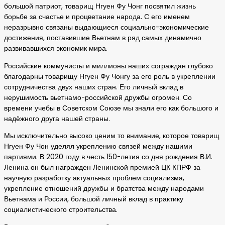
большой патриот, товарищ Нгуен Фу Чонг посвятил жизнь
борьбе за счастье и процветание народа. С его именем
неразрывно связаны выдающиеся социально-экономические
достижения, поставившие Вьетнам в ряд самых динамично
развивавшихся экономик мира.
Российские коммунисты и миллионы наших сограждан глубоко
благодарны товарищу Нгуен Фу Чонгу за его роль в укреплении
сотрудничества двух наших стран. Его личный вклад в
нерушимость вьетнамо-российской дружбы огромен. Со
времени учебы в Советском Союзе мы знали его как большого и
надёжного друга нашей страны.
Мы исключительно высоко ценим то внимание, которое товарищ
Нгуен Фу Чон уделял укреплению связей между нашими
партиями. В 2020 году в честь 150-летия со дня рождения В.И.
Ленина он был награжден Ленинской премией ЦК КПРФ за
научную разработку актуальных проблем социализма,
укрепление отношений дружбы и братства между народами
Вьетнама и России, большой личный вклад в практику
социалистического строительства.