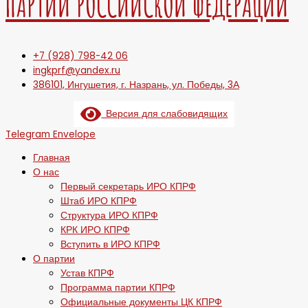
ПАРТИИ РОССИЙСКОЙ ФЕДЕРАЦИИ
+7 (928) 798-42 06
ingkprf@yandex.ru
386101, Ингушетия, г. Назрань, ул. Победы, 3А
Версия для слабовидящих
Telegram
Envelope
Главная
О нас
Первый секретарь ИРО КПРФ
Штаб ИРО КПРФ
Структура ИРО КПРФ
КРК ИРО КПРФ
Вступить в ИРО КПРФ
О партии
Устав КПРФ
Программа партии КПРФ
Официальные документы ЦК КПРФ