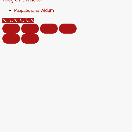
Telegram
Envelope
Разработано Widum
Call Now Button