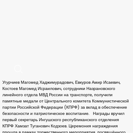
Угурчиев Магомед Хаджимурадович, Евкуров Амир Исаевич,
Костоев Магомед Исраилович, сотрудники Назрановского
линейного отдела МВД России на транспорте, получили
памятные медали от Центрального комитета Коммунистической
партии Российской Федерации (КПРФ) за вклад в обеспечение
безопасности и патриотическое воспитание. Награды вручил
первый секретарь Ингушского республиканского отделения
КПРФ Хамзат Туганович Кодзоев. Церемония награждения
прошла в рамках торжественного мероприятия, посвящённого