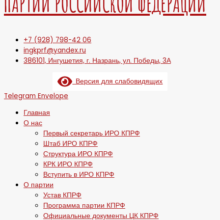
ПАРТИИ РОССИЙСКОЙ ФЕДЕРАЦИИ
+7 (928) 798-42 06
ingkprf@yandex.ru
386101, Ингушетия, г. Назрань, ул. Победы, 3А
Версия для слабовидящих
Telegram
Envelope
Главная
О нас
Первый секретарь ИРО КПРФ
Штаб ИРО КПРФ
Структура ИРО КПРФ
КРК ИРО КПРФ
Вступить в ИРО КПРФ
О партии
Устав КПРФ
Программа партии КПРФ
Официальные документы ЦК КПРФ