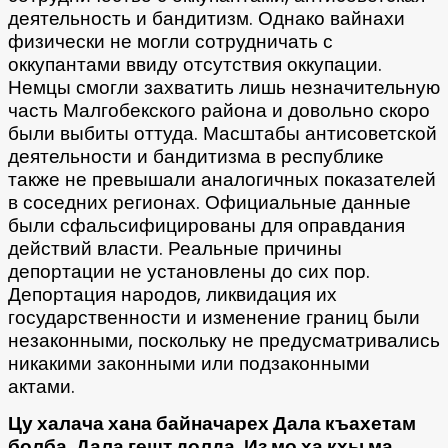
деятельность и бандитизм. Однако вайнахи
физически не могли сотрудничать с
оккупантами ввиду отсутствия оккупации.
Немцы смогли захватить лишь незначительную
часть Малгобекского района и довольно скоро
были выбиты оттуда. Масштабы антисоветской
деятельности и бандитизма в республике
также не превышали аналогичных показателей
в соседних регионах. Официальные данные
были сфальсифицированы для оправдания
действий власти. Реальные причины
депортации не установлены до сих пор.
Депортация народов, ликвидация их
государственности и изменение границ были
незаконными, поскольку не предусматривались
никакими законными или подзаконными
актами.
Цу халача хана байначарех Дала къахетам
болба, Дала гешт долда. Из мо ха кхы ма