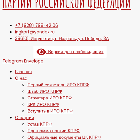
ПАРТИИ РОССИЙСКОЙ ФЕДЕРАЦИИ
+7 (928) 798-42 06
ingkprf@yandex.ru
386101, Ингушетия, г. Назрань, ул. Победы, 3А
Версия для слабовидящих
Telegram
Envelope
Главная
О нас
Первый секретарь ИРО КПРФ
Штаб ИРО КПРФ
Структура ИРО КПРФ
КРК ИРО КПРФ
Вступить в ИРО КПРФ
О партии
Устав КПРФ
Программа партии КПРФ
Официальные документы ЦК КПРФ