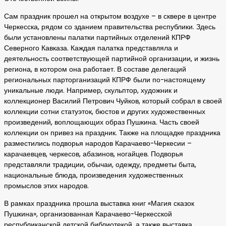
Сам праздник прошел на открытом воздухе – в сквере в центре
Черкесска, рядом со зданием правительства республики. Здесь
были установлены палатки партийных отделений КПРФ
Северного Кавказа. Каждая палатка представляла и
деятельность соответствующей партийной организации, и жизнь
региона, в котором она работает. В составе делегаций
региональных парторганизаций КПРФ были по-настоящему
уникальные люди. Например, скульптор, художник и
коллекционер Василий Петрович Чуйков, который собрал в своей
коллекции сотни статуэток, бюстов и других художественных
произведений, воплощающих образ Пушкина. Часть своей
коллекции он привез на праздник. Также на площадке праздника
разместились подворья народов Карачаево-Черкесии –
карачаевцев, черкесов, абазинов, ногайцев. Подворья
представляли традиции, обычаи, одежду, предметы быта,
национальные блюда, произведения художественных
промыслов этих народов.
В рамках праздника прошла выставка книг «Магия сказок
Пушкина», организованная Карачаево-Черкесской
республиканской детской библиотекой, а также выставка