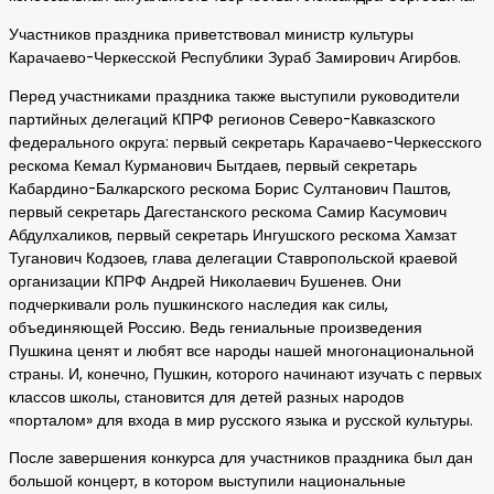
Участников праздника приветствовал министр культуры
Карачаево-Черкесской Республики Зураб Замирович Агирбов.
Перед участниками праздника также выступили руководители
партийных делегаций КПРФ регионов Северо-Кавказского
федерального округа: первый секретарь Карачаево-Черкесского
рескома Кемал Курманович Бытдаев, первый секретарь
Кабардино-Балкарского рескома Борис Султанович Паштов,
первый секретарь Дагестанского рескома Самир Касумович
Абдулхаликов, первый секретарь Ингушского рескома Хамзат
Туганович Кодзоев, глава делегации Ставропольской краевой
организации КПРФ Андрей Николаевич Бушенев. Они
подчеркивали роль пушкинского наследия как силы,
объединяющей Россию. Ведь гениальные произведения
Пушкина ценят и любят все народы нашей многонациональной
страны. И, конечно, Пушкин, которого начинают изучать с первых
классов школы, становится для детей разных народов
«порталом» для входа в мир русского языка и русской культуры.
После завершения конкурса для участников праздника был дан
большой концерт, в котором выступили национальные