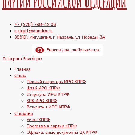
ПАРТИИ РОССИЙСКОЙ ФЕДЕРАЦИИ
+7 (928) 798-42 06
ingkprf@yandex.ru
386101, Ингушетия, г. Назрань, ул. Победы, 3А
Версия для слабовидящих
Telegram
Envelope
Главная
О нас
Первый секретарь ИРО КПРФ
Штаб ИРО КПРФ
Структура ИРО КПРФ
КРК ИРО КПРФ
Вступить в ИРО КПРФ
О партии
Устав КПРФ
Программа партии КПРФ
Официальные документы ЦК КПРФ