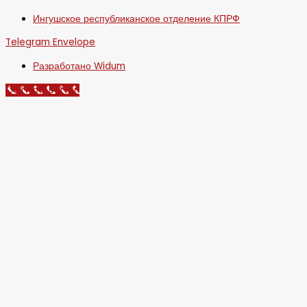
Ингушское республиканское отделение КПРФ
Telegram
Envelope
Разработано Widum
Call Now Button