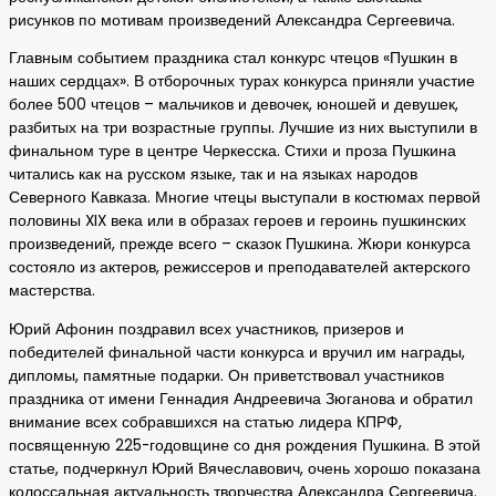
рисунков по мотивам произведений Александра Сергеевича.
Главным событием праздника стал конкурс чтецов «Пушкин в
наших сердцах». В отборочных турах конкурса приняли участие
более 500 чтецов – мальчиков и девочек, юношей и девушек,
разбитых на три возрастные группы. Лучшие из них выступили в
финальном туре в центре Черкесска. Стихи и проза Пушкина
читались как на русском языке, так и на языках народов
Северного Кавказа. Многие чтецы выступали в костюмах первой
половины XIX века или в образах героев и героинь пушкинских
произведений, прежде всего – сказок Пушкина. Жюри конкурса
состояло из актеров, режиссеров и преподавателей актерского
мастерства.
Юрий Афонин поздравил всех участников, призеров и
победителей финальной части конкурса и вручил им награды,
дипломы, памятные подарки. Он приветствовал участников
праздника от имени Геннадия Андреевича Зюганова и обратил
внимание всех собравшихся на статью лидера КПРФ,
посвященную 225-годовщине со дня рождения Пушкина. В этой
статье, подчеркнул Юрий Вячеславович, очень хорошо показана
колоссальная актуальность творчества Александра Сергеевича.