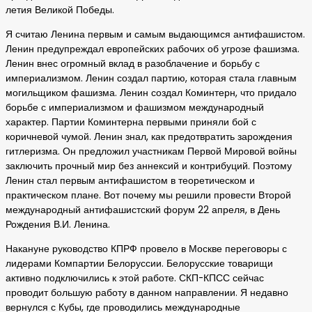
летия Великой Победы.
Я считаю Ленина первым и самым выдающимся антифашистом.
Ленин предупреждал европейских рабочих об угрозе фашизма.
Ленин внес огромный вклад в разоблачение и борьбу с
империализмом. Ленин создал партию, которая стала главным
могильщиком фашизма. Ленин создал Коминтерн, что придало
борьбе с империализмом и фашизмом международный
характер. Партии Коминтерна первыми приняли бой с
коричневой чумой. Ленин знал, как предотвратить зарождения
гитлеризма. Он предложил участникам Первой Мировой войны
заключить прочный мир без аннексий и контрибуций. Поэтому
Ленин стал первым антифашистом в теоретическом и
практическом плане. Вот почему мы решили провести Второй
международный антифашистский форум 22 апреля, в День
Рождения В.И. Ленина.
Накануне руководство КПРФ провело в Москве переговоры с
лидерами Компартии Белоруссии. Белорусские товарищи
активно подключились к этой работе. СКП-КПСС сейчас
проводит большую работу в данном направлении. Я недавно
вернулся с Кубы, где проводились международные