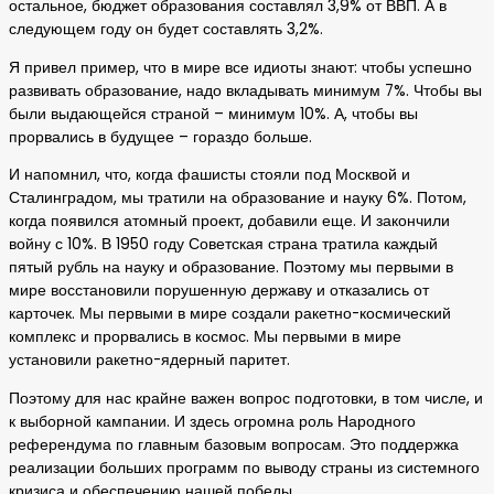
остальное, бюджет образования составлял 3,9% от ВВП. А в
следующем году он будет составлять 3,2%.
Я привел пример, что в мире все идиоты знают: чтобы успешно
развивать образование, надо вкладывать минимум 7%. Чтобы вы
были выдающейся страной – минимум 10%. А, чтобы вы
прорвались в будущее – гораздо больше.
И напомнил, что, когда фашисты стояли под Москвой и
Сталинградом, мы тратили на образование и науку 6%. Потом,
когда появился атомный проект, добавили еще. И закончили
войну с 10%. В 1950 году Советская страна тратила каждый
пятый рубль на науку и образование. Поэтому мы первыми в
мире восстановили порушенную державу и отказались от
карточек. Мы первыми в мире создали ракетно-космический
комплекс и прорвались в космос. Мы первыми в мире
установили ракетно-ядерный паритет.
Поэтому для нас крайне важен вопрос подготовки, в том числе, и
к выборной кампании. И здесь огромна роль Народного
референдума по главным базовым вопросам. Это поддержка
реализации больших программ по выводу страны из системного
кризиса и обеспечению нашей победы.