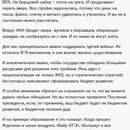
90%. На борщевой набор – почти на треть. И продолжают
переть вверх. Все стройки задохнулись, потому что цены на
песок, фаянс, плитку и металл удвоились и утроились. И вы не в
состоянии ничего рассчитать.
Вокруг ЖКХ бродит свора жуликов и мерзавцев, обирающих
граждан, не сообразуясь ни с чем. И их никак не могут унять.
Для нас принципиально важно поддержать «детей войны». Их
осталось 8-9 миллионов, и они влачат жалкое существование.
И исключительно важно, чтобы государство обладало большими
ресурсами для решения этих проблем. Речь идет о
национализации не только ЖКХ, но и стратегических отраслей,
без которых невозможно сформировать бюджет развития.
Я особое внимание обратил на слушаниях на то, что вы можете
давать любые обещания. Но вы полностью провалите Послание
президента, если, по-прежнему, ваш бюджет будет не бюджетом
развития, а бюджетом латания дыр.
И на примере образования я это показал. Когда пришел
Фурсенко и начал внедрять «Бабу-ЕГЭ», «болонку» и все