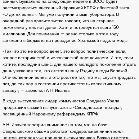
войны». Буквально на следующей неделе в ЗССО будет
рассматриваться внесенный фракцией КПРФ областной закон
«О детях войны». Мы уже получили отзыв губернатора. В
очередной раз правительство говорит, что на старшее
поколение у них нет денег. Хотя и потребуется всего 150
миллионов. Для понимания — ровно столько в этом году
заложено в бюджете на проведение Уральской недели моды.
«Так что это не вопрос денег, это вопрос политической воли,
вопрос исторической и человеческой порядочности. И это, если
хотите, последний шанс, для нашего молодого поколения отдать
дань уважения тем, кто отстоял нашу Родину в годы Великой
Отечественной войны и отстроил её так, что мы, спустя тридцать
лет, до сих пор в состоянии противостоять коллективному
западу», — заключил А.Н. Ивачёв.
В ходе выступления лидер коммунистов Среднего Урала
представил свежий выпуск газеты «Свердловская правда»,
посвящённый Народному референдуму КПРФ.
А.Н. Ивачёв заострил внимание на том, что на базе
Свердловского обкома работает федеральная линия колл-
центра, которая уже приняла тысячи звонков. Важно отметить,