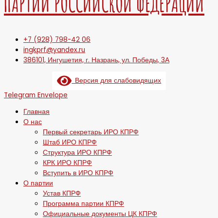
ПАРТИИ РОССИЙСКОЙ ФЕДЕРАЦИИ
+7 (928) 798-42 06
ingkprf@yandex.ru
386101, Ингушетия, г. Назрань, ул. Победы, 3А
Версия для слабовидящих
Telegram
Envelope
Главная
О нас
Первый секретарь ИРО КПРФ
Штаб ИРО КПРФ
Структура ИРО КПРФ
КРК ИРО КПРФ
Вступить в ИРО КПРФ
О партии
Устав КПРФ
Программа партии КПРФ
Официальные документы ЦК КПРФ