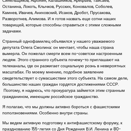
Синельщиков, Афонин, Калашников, Арефьев, Тайсаев,
Останина, Локоть, Клычков, Русских, Коновалов, Соболев,
Камнев, Ивачев, Аниховский, Исаков, Дробот, Прусакова,
Разворотнев, Алимова. И я готов назвать еще сотни наших
товарищей, которые способны справиться с этими сложными
задачами.
Странный однофамилец объявился у нашего уважаемого
депутата Олега Смолина: он мечтает, чтобы наша страна
вымерла. Он пожелал смерти всем по-советски настроенным
людям. Этого странного субъекта почему-то приглашают на
телеканалы, где он разжигает социальную рознь в невероятных
масштабах. По моему мнению, подобное заявление
свидетельствует о сумасшествии этого субъекта. На самом деле,
большинство наших граждан гордятся достижениями СССР.
Поэтому, я надеюсь, что прокуратура займется этим странным
гражданином, имеющим российское гражданство.
Я полагаю, что мы должны активно бороться с фашистскими
поползновениями. Особенно внутри страны.
Мы ведем активную подготовку к антифашистскому форуму, к
празднованию 155-летия со Дня Рождения В.И. Ленина и 80-