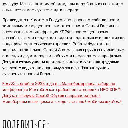
культуру. Мы все помним об этом, нам надо брать из советского
опыта все самое лучшее и идти вперед».
Председатель Комитета Госдумы по вопросам собственности,
земельным и имущественным отношениям Сергей Гаврилов
рассказал о том, что фракция КПРФ в настоящее время
разрабатывает и продвигает ряд законодательных инициатив по
поддержке стратегических отраслей. Работы будет много,
заверил он заводчан. Сергей Анатольевич вручил свои именные
стипендии двум молодым рабочим и председателю профкома.
Депутаты-коммунисты пожелали коллективу завода трудовых
успехов – ведь от них напрямую зависят благополучие и
суверенитет нашей Родины.
Prev
23 сентября 2022 года в г. Малгобек прошла выборная
конференция Малгобекского районного отделения ИРО КПРФ.
Депутат Госдумы Сергей Обухов направил запрос в
Минобороны по эксцессам в ходе частичной мобилизации
Next
ПОДЕЛИТЬСЯ: