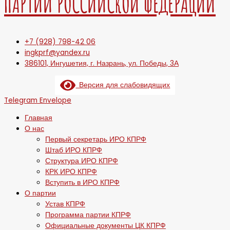
ПАРТИИ РОССИЙСКОЙ ФЕДЕРАЦИИ
+7 (928) 798-42 06
ingkprf@yandex.ru
386101, Ингушетия, г. Назрань, ул. Победы, 3А
Версия для слабовидящих
Telegram
Envelope
Главная
О нас
Первый секретарь ИРО КПРФ
Штаб ИРО КПРФ
Структура ИРО КПРФ
КРК ИРО КПРФ
Вступить в ИРО КПРФ
О партии
Устав КПРФ
Программа партии КПРФ
Официальные документы ЦК КПРФ