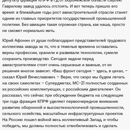
депутату фракции КПРФ в ГД от Воронежской области Сергею
Гаврилову завод удалось отстоять. И вот теперь пришло его
время: в ближайшие годы рост авиастроительной отрасли станет
одним из главных приоритетов государственной промышленной
политики. Без авиации такая огромная страна, как наша, просто
не сможет нормально жить.
Юрий Афонин от души поблагодарил представителей трудового
коллектива завода за то, что в тяжелые времена оставались
верны профессии, хранили и развивали технологии, сумели
сохранить производство. Сегодня задачи перед
авиастроителями стоят очень серьезные и важные, от их
решения многое зависит. «Ваш фронт сегодня – здесь, в цехах, –
сказал Юрий Вячеславович. – Верю, что скоро мы будем летать
на своих самолетах – Суперджетах, МС-21 полностью созданных
из российских комплектующих, с российским двигателем». Он
рассказал, что сейчас при обсуждении бюджета на следующие
три года фракция КПРФ уделяет первоочередное внимание
развитию оборонной и высокотехнологичной промышленности,
сельского хозяйства, масштабных инфраструктурных проектов.
На Россию пошел войной весь коллективный Запад, и чтобы
победить, мы должны полностью отмобилизовать и сделать