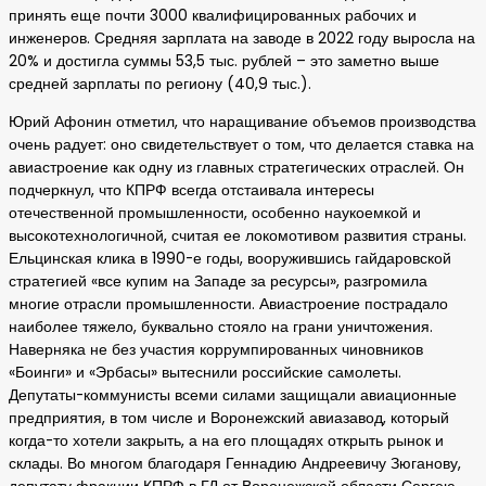
принять еще почти 3000 квалифицированных рабочих и
инженеров. Средняя зарплата на заводе в 2022 году выросла на
20% и достигла суммы 53,5 тыс. рублей – это заметно выше
средней зарплаты по региону (40,9 тыс.).
Юрий Афонин отметил, что наращивание объемов производства
очень радует: оно свидетельствует о том, что делается ставка на
авиастроение как одну из главных стратегических отраслей. Он
подчеркнул, что КПРФ всегда отстаивала интересы
отечественной промышленности, особенно наукоемкой и
высокотехнологичной, считая ее локомотивом развития страны.
Ельцинская клика в 1990-е годы, вооружившись гайдаровской
стратегией «все купим на Западе за ресурсы», разгромила
многие отрасли промышленности. Авиастроение пострадало
наиболее тяжело, буквально стояло на грани уничтожения.
Наверняка не без участия коррумпированных чиновников
«Боинги» и «Эрбасы» вытеснили российские самолеты.
Депутаты-коммунисты всеми силами защищали авиационные
предприятия, в том числе и Воронежский авиазавод, который
когда-то хотели закрыть, а на его площадях открыть рынок и
склады. Во многом благодаря Геннадию Андреевичу Зюганову,