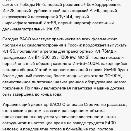
самолет Победы Ил-2, первый реактивный бомбардировщик
Ил-28, первый турбовинтовой пассажирский Ан-10, первый
сверхзвуковой пассажирский Ту-144, первый
широкофюзеляжный Ил-86, первый широкофюзеляжный
дальнемагистральный Ил-96.
Сегодня ВАСО участвует практически во всех флагманских
программах самолетостроения в России: продолжает выпускать
ИЛ-96, поставляет агрегаты для транспортных ИЛ-76МД и
гражданских Ил-114-300, SSJ-100New, МС-21. Гостям показали
первый опытный образец самолета Ил-96-400М, находящийся
в стадии сборки. У этой модернизированной версии Ил-96 будет
более длинный фюзеляж, более мощные двигатели ПС-90А1,
отечественное пилотажно-навигационное оборудование нового
поколения. По плану великолепная гигантская машина должна
быть завершена до конца года.
Управляющий директор ВАСО Станислав Стретченко рассказал,
что в связи с ростом заказов и расширением объема
производства планируется увеличение численности штата
сотрудников: в настоящее время на заводе трудятся 5400
человек, и предприятие готово в ближайшие год-полтора