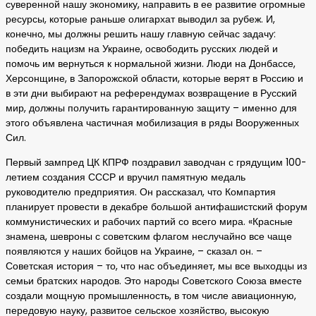
суверенной нашу экономику, направить в ее развитие огромные
ресурсы, которые раньше олигархат выводил за рубеж. И,
конечно, мы должны решить нашу главную сейчас задачу:
победить нацизм на Украине, освободить русских людей и
помочь им вернуться к нормальной жизни. Люди на Донбассе,
Херсонщине, в Запорожской области, которые верят в Россию и
в эти дни выбирают на референдумах возвращение в Русский
мир, должны получить гарантированную защиту – именно для
этого объявлена частичная мобилизация в ряды Вооруженных
Сил.
Первый зампред ЦК КПРФ поздравил заводчан с грядущим 100-
летием создания СССР и вручил памятную медаль
руководителю предприятия. Он рассказал, что Компартия
планирует провести в декабре большой антифашистский форум
коммунистических и рабочих партий со всего мира. «Красные
знамена, шевроны с советским флагом неслучайно все чаще
появляются у наших бойцов на Украине, – сказал он. –
Советская история – то, что нас объединяет, мы все выходцы из
семьи братских народов. Это народы Советского Союза вместе
создали мощную промышленность, в том числе авиационную,
передовую науку, развитое сельское хозяйство, высокую