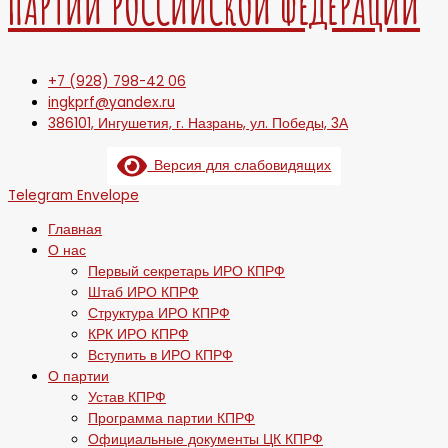
ПАРТИИ РОССИЙСКОЙ ФЕДЕРАЦИИ
+7 (928) 798-42 06
ingkprf@yandex.ru
386101, Ингушетия, г. Назрань, ул. Победы, 3А
Версия для слабовидящих
Telegram
Envelope
Главная
О нас
Первый секретарь ИРО КПРФ
Штаб ИРО КПРФ
Структура ИРО КПРФ
КРК ИРО КПРФ
Вступить в ИРО КПРФ
О партии
Устав КПРФ
Программа партии КПРФ
Официальные документы ЦК КПРФ