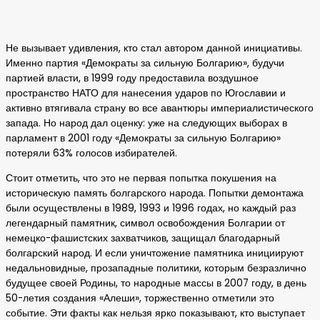
Не вызывает удивления, кто стал автором данной инициативы.
Именно партия «Демократы за сильную Болгарию», будучи
партией власти, в 1999 году предоставила воздушное
пространство НАТО для нанесения ударов по Югославии и
активно втягивала страну во все авантюры империалистического
запада. Но народ дал оценку: уже на следующих выборах в
парламент в 2001 году «Демократы за сильную Болгарию»
потеряли 63% голосов избирателей.
Стоит отметить, что это не первая попытка покушения на
историческую память болгарского народа. Попытки демонтажа
были осуществлены в 1989, 1993 и 1996 годах, но каждый раз
легендарный памятник, символ освобождения Болгарии от
немецко-фашистских захватчиков, защищал благодарный
болгарский народ. И если уничтожение памятника инициируют
недальновидные, прозападные политики, которым безразлично
будущее своей Родины, то народные массы в 2007 году, в день
50-летия создания «Алеши», торжественно отметили это
событие. Эти факты как нельзя ярко показывают, кто выступает