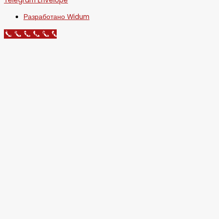
Telegram
Envelope
Разработано Widum
Call Now Button