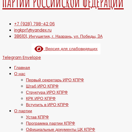
ПАРТИИ РОССИЙСКОЙ ФЕДЕРАЦИИ
+7 (928) 798-42 06
ingkprf@yandex.ru
386101, Ингушетия, г. Назрань, ул. Победы, 3А
Версия для слабовидящих
Telegram
Envelope
Главная
О нас
Первый секретарь ИРО КПРФ
Штаб ИРО КПРФ
Структура ИРО КПРФ
КРК ИРО КПРФ
Вступить в ИРО КПРФ
О партии
Устав КПРФ
Программа партии КПРФ
Официальные документы ЦК КПРФ