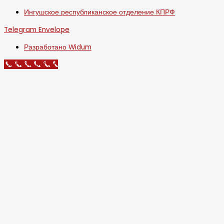
Ингушское республиканское отделение КПРФ
Telegram
Envelope
Разработано Widum
Call Now Button