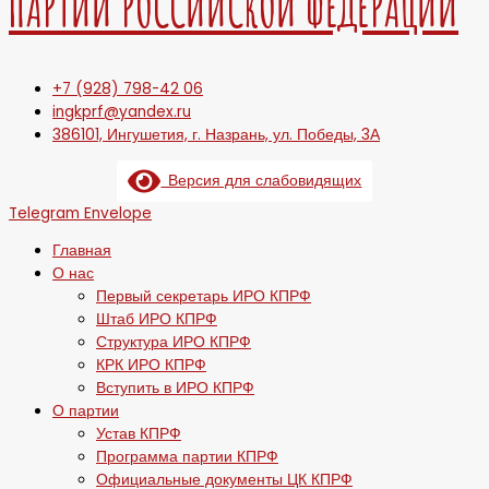
ПАРТИИ РОССИЙСКОЙ ФЕДЕРАЦИИ
+7 (928) 798-42 06
ingkprf@yandex.ru
386101, Ингушетия, г. Назрань, ул. Победы, 3А
Версия для слабовидящих
Telegram
Envelope
Главная
О нас
Первый секретарь ИРО КПРФ
Штаб ИРО КПРФ
Структура ИРО КПРФ
КРК ИРО КПРФ
Вступить в ИРО КПРФ
О партии
Устав КПРФ
Программа партии КПРФ
Официальные документы ЦК КПРФ