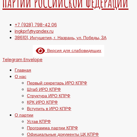
ПАРТИИ РОССИЙСКОЙ ФЕДЕРАЦИИ
+7 (928) 798-42 06
ingkprf@yandex.ru
386101, Ингушетия, г. Назрань, ул. Победы, 3А
Версия для слабовидящих
Telegram
Envelope
Главная
О нас
Первый секретарь ИРО КПРФ
Штаб ИРО КПРФ
Структура ИРО КПРФ
КРК ИРО КПРФ
Вступить в ИРО КПРФ
О партии
Устав КПРФ
Программа партии КПРФ
Официальные документы ЦК КПРФ