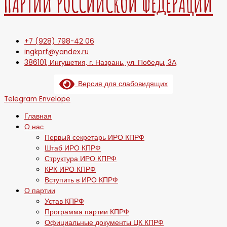
ПАРТИИ РОССИЙСКОЙ ФЕДЕРАЦИИ
+7 (928) 798-42 06
ingkprf@yandex.ru
386101, Ингушетия, г. Назрань, ул. Победы, 3А
Версия для слабовидящих
Telegram
Envelope
Главная
О нас
Первый секретарь ИРО КПРФ
Штаб ИРО КПРФ
Структура ИРО КПРФ
КРК ИРО КПРФ
Вступить в ИРО КПРФ
О партии
Устав КПРФ
Программа партии КПРФ
Официальные документы ЦК КПРФ