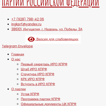
ПАРТИИ РОССИЙСКОЙ ФЕДЕРАЦИИ
+7 (928) 798-42 06
ingkprf@yandex.ru
386101, Ингушетия, г. Назрань, ул. Победы, 3А
Версия для слабовидящих
Telegram
Envelope
Главная
О нас
Первый секретарь ИРО КПРФ
Штаб ИРО КПРФ
Структура ИРО КПРФ
КРК ИРО КПРФ
Вступить в ИРО КПРФ
О партии
Устав КПРФ
Программа партии КПРФ
Официальные документы ЦК КПРФ