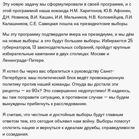
Эту новую задачу мы сформулировали в своей программе, и с
этой программой наша команда Н.М. Харитонов, Ю.В. Афонин,
Д.Н. Новиков, В.И. Кашин, И.И. Мельников, Н.В. Коломейцев, Л.И.
Калашников, С.Е. Савицкая пошла на президентские выборы.
Мы эту программу подтвердили вчера на президиуме, и мы дём
на новые выборы: а это будут большие выборы. Избираются 25
губернаторов, 13 законодательных собраний, пройдут крупные
избирательные кампании в двух столицах: Москве и
Ленинграде-Питере.
Я хотел бы через вас обратиться к руководству Санкт-
Петербурга: ваш политический блок ведёт провокационную
политику против нашей команды. Откуда вы достали эти
рецепты — из 90х? Это совершенно недопустимо! Я надеюсь,
вы там поправите ситуацию, в противном случае — мы будем
вынуждены прибегнуть к расследованию.
Я считаю, что честные и достойные выборы будут главным
ответом тем, кто сегодня объявил нам войну. Выборы помогут
сплотить нацию и вернуться к идеалам дружбы, справедливости
и созидания.