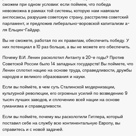
сможем при одном условии: если поймем, что победа
невозможна в рамках той системы, которую нам навязали
англосаксы, разрушив советскую страну, расстреляв советский
парламент, и предложив либерально-воровской капитализм а-
ля Ельцин-Гайдар.
Вы не сможете, работая по их правилам, обеспечить победу. У
них потенциал в 10 раз больше, а вы не можете его обеспечить.
Почему В.И. Ленин расколотил Антанту в 20-е годы? Против
Советской России было 14 западных государств! Вы поймете, что
Ленин сплотил нацию на основе труда, справедливости, дружбы
народов и великого образования и науки.
Если вы поймёте, в чем суть Сталинской модернизации,
культурной революции, его огромных усилий по возведению 9
тысяч лучших заводов, и сплочению всей нации на основе
гуманизма и справедливости.
Если вы поймёте, почему мы расколотили Гитлера, который
поставил себе на службу всю континентальную Европу, вы
справитесь и с новой задачей.