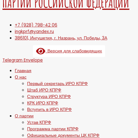
ПАРТИИ РОССИЙСКОЙ ФЕДЕРАЦИИ
+7 (928) 798-42 06
ingkprf@yandex.ru
386101, Ингушетия, г. Назрань, ул. Победы, 3А
Версия для слабовидящих
Telegram
Envelope
Главная
О нас
Первый секретарь ИРО КПРФ
Штаб ИРО КПРФ
Структура ИРО КПРФ
КРК ИРО КПРФ
Вступить в ИРО КПРФ
О партии
Устав КПРФ
Программа партии КПРФ
Официальные документы ЦК КПРФ