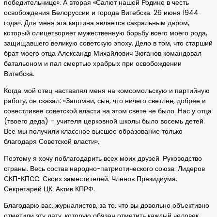
победительнице». А вторая «Салют нашей Родине в честь
освобождения Белоруссии и города Витебска. 26 июня 1944
года». Для меня эта картина является сакральным даром,
который олицетворяет мужественную борьбу всего моего рода,
защищавшего великую советскую эпоху. Дело в том, что старший
брат моего отца Александр Михайлович Зюганов командовал
батальоном и пал смертью храбрых при освобождении
Витебска.
Когда мой отец наставлял меня на комсомольскую и партийную
работу, он сказал: «Запомни, сын, что ничего светлее, добрее и
совестливее советской власти на этом свете не было. Нас у отца
(твоего деда) – учителя церковной школы было восемь детей.
Все мы получили классное высшее образование только
благодаря Советской власти».
Поэтому я хочу поблагодарить всех моих друзей. Руководство
страны. Весь состав народно-патриотического союза. Лидеров
СКП-КПСС. Своих заместителей. Членов Президиума.
Секретарей ЦК. Актив КПРФ.
Благодарю вас, журналистов, за то, что вы довольно объективно
отметили эту дату, которую обязан отметить каждый человек,