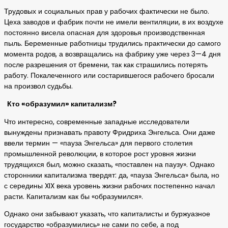
Трудовых и социальных прав у рабочих фактически не было.
Цеха заводов и фабрик почти не имели вентиляции, в их воздухе
постоянно висела опасная для здоровья производственная
пыль. Беременные работницы трудились практически до самого
момента родов, а возвращались на фабрику уже через 3—4 дня
после разрешения от бремени, так как страшились потерять
работу. Покалеченного или состарившегося рабочего бросали
на произвол судьбы.
Кто «образумил» капитализм?
Что интересно, современные западные исследователи
вынуждены признавать правоту Фридриха Энгельса. Они даже
ввели термин — «пауза Энгельса» для первого столетия
промышленной революции, в которое рост уровня жизни
трудящихся был, можно сказать, «поставлен на паузу». Однако
сторонники капитализма твердят: да, «пауза Энгельса» была, но
с середины XIX века уровень жизни рабочих постепенно начал
расти. Капитализм как бы «образумился».
Однако они забывают указать, что капиталисты и буржуазное
государство «образумились» не сами по себе, а под