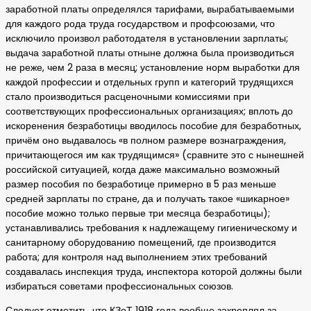
заработной платы определялся тарифами, вырабатываемыми
для каждого рода труда государством и профсоюзами, что
исключило произвол работодателя в установлении зарплаты;
выдача заработной платы отныне должна была производиться
не реже, чем 2 раза в месяц; установление норм выработки для
каждой профессии и отдельных групп и категорий трудящихся
стало производиться расценочными комиссиями при
соответствующих профессиональных организациях; вплоть до
искоренения безработицы вводилось пособие для безработных,
причём оно выдавалось «в полном размере вознаграждения,
причитающегося им как трудящимся» (сравните это с нынешней
российской ситуацией, когда даже максимально возможный
размер пособия по безработице примерно в 5 раз меньше
средней зарплаты по стране, да и получать такое «шикарное»
пособие можно только первые три месяца безработицы);
устанавливались требования к надлежащему гигиеническому и
санитарному оборудованию помещений, где производится
работа; для контроля над выполнением этих требований
создавалась инспекция труда, инспектора которой должны были
избираться советами профессиональных союзов.
Следует отметить, что КЗоТ 1918 года вообще закреплял за