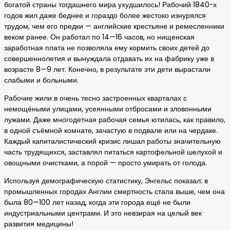
богатой страны тогдашнего мира ухудшилось! Рабочий 1840-х
годов жил даже беднее и гораздо более жестоко изнурялся
трудом, чем его предки — английские крестьяне и ремесленники
веком ранее. Он работал по 14—16 часов, но нищенская
заработная плата не позволяла ему кормить своих детей до
совершеннолетия и вынуждала отдавать их на фабрику уже в
возрасте 8—9 лет. Конечно, в результате эти дети вырастали
слабыми и больными.
Рабочие жили в очень тесно застроенных кварталах с
немощёными улицами, усеянными отбросами и зловонными
лужами. Даже многодетная рабочая семья ютилась, как правило,
в одной съёмной комнате, зачастую в подвале или на чердаке.
Каждый капиталистический кризис лишал работы значительную
часть трудящихся, заставлял питаться картофельной шелухой и
овощными очистками, а порой — просто умирать от голода.
Используя демографическую статистику, Энгельс показал: в
промышленных городах Англии смертность стала выше, чем она
была 80—100 лет назад, когда эти города ещё не были
индустриальными центрами. И это невзирая на целый век
развития медицины!