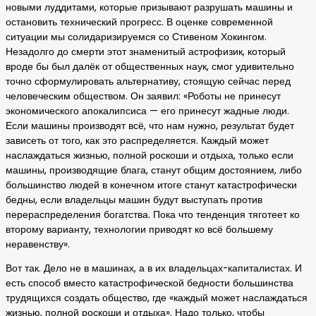
новыми луддитами, которые призывают разрушать машины и
остановить технический прогресс. В оценке современной
ситуации мы солидаризируемся со Стивеном Хокингом.
Незадолго до смерти этот знаменитый астрофизик, который
вроде бы был далёк от общественных наук, смог удивительно
точно сформулировать альтернативу, стоящую сейчас перед
человеческим обществом. Он заявил: «Роботы не принесут
экономического апокалипсиса — его принесут жадные люди.
Если машины производят всё, что нам нужно, результат будет
зависеть от того, как это распределяется. Каждый может
наслаждаться жизнью, полной роскоши и отдыха, только если
машины, производящие блага, станут общим достоянием, либо
большинство людей в конечном итоге станут катастрофически
бедны, если владельцы машин будут выступать против
перераспределения богатства. Пока что тенденция тяготеет ко
второму варианту, технологии приводят ко всё большему
неравенству».
Вот так. Дело не в машинах, а в их владельцах-капиталистах. И
есть способ вместо катастрофической бедности большинства
трудящихся создать общество, где «каждый может наслаждаться
жизнью, полной роскоши и отдыха». Надо только, чтобы