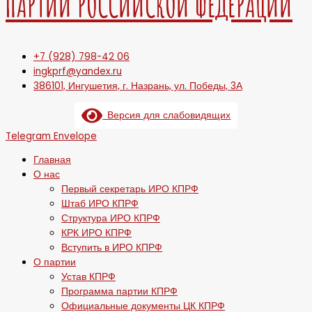
ПАРТИИ РОССИЙСКОЙ ФЕДЕРАЦИИ
+7 (928) 798-42 06
ingkprf@yandex.ru
386101, Ингушетия, г. Назрань, ул. Победы, 3А
Версия для слабовидящих
Telegram
Envelope
Главная
О нас
Первый секретарь ИРО КПРФ
Штаб ИРО КПРФ
Структура ИРО КПРФ
КРК ИРО КПРФ
Вступить в ИРО КПРФ
О партии
Устав КПРФ
Программа партии КПРФ
Официальные документы ЦК КПРФ