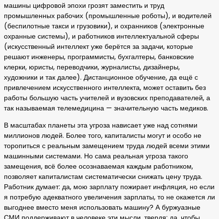
машины цифровой эпохи грозят заместить и труд
промышленных рабочих (промышленные роботы), и водителей
(беспилотные такси и грузовики), и охранников (электронные
охранные системы), и работников интеллектуальной сферы
(искусственный интеллект уже берётся за задачи, которые
решают инженеры, программисты, бухгалтеры, банковские
клерки, юристы, переводчики, журналисты, дизайнеры,
художники и так далее). Дистанционное обучение, да ещё с
привлечением искусственного интеллекта, может оставить без
работы большую часть учителей и вузовских преподавателей, а
так называемая телемедицина — значительную часть медиков.
В масштабах планеты эта угроза нависает уже над сотнями
миллионов людей. Более того, капиталисты могут и особо не
торопиться с реальным замещением труда людей всеми этими
машинными системами. Но сама реальная угроза такого
замещения, всё более осознаваемая каждым работником,
позволяет капиталистам систематически снижать цену труда.
Работник думает: да, мою зарплату пожирает инфляция, но если
я потребую адекватного увеличения зарплаты, то не окажется ли
выгоднее вместо меня использовать машину? А буржуазные
СМИ поддерживают в человеке эти мысли, твердя: да, чтобы