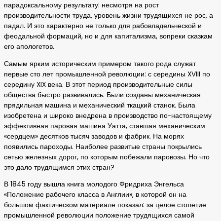
парадоксальному результату: несмотря на рост
производительности труда, уровень жизни трудящихся не рос, а
падал. И это характерно не только для рабовладельческой и
феодальной формаций, но и для капитализма, вопреки сказкам
его апологетов.
Самым ярким историческим примером такого рода служат
первые сто лет промышленной революции: с середины XVIII по
середину XIX века. В этот период производительные силы
общества быстро развивались. Были созданы механическая
прядильная машина и механический ткацкий станок. Была
изобретена и широко внедрена в производство по-настоящему
эффективная паровая машина Уатта, ставшая механическим
«сердцем» десятков тысяч заводов и фабрик. На морях
появились пароходы. Наиболее развитые страны покрылись
сетью железных дорог, по которым побежали паровозы. Но что
это дало трудящимся этих стран?
В 1845 году вышла книга молодого Фридриха Энгельса
«Положение рабочего класса в Англии», в которой он на
большом фактическом материале показал: за целое столетие
промышленной революции положение трудящихся самой