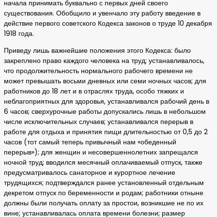
начала принимать буквально с первых дней своего
существования. Обобщило и увенчало эту работу введение в
действие первого советского Кодекса законов о труде 10 декабря
1918 года.
Приведу лишь важнейшие положения этого Кодекса: было
закреплено право каждого человека на труд; устанавливалось,
что продолжительность нормального рабочего времени не
может превышать восьми дневных или семи ночных часов; для
работников до 18 лет и в отраслях труда, особо тяжких и
неблагоприятных для здоровья, устанавливался рабочий день в
6 часов; сверхурочные работы допускались лишь в небольшом
числе исключительных случаев; устанавливался перерыв в
работе для отдыха и принятия пищи длительностью от 0,5 до 2
часов (тот самый теперь привычный нам «обеденный
перерыв»); для женщин и несовершеннолетних запрещался
ночной труд; вводился месячный оплачиваемый отпуск, также
предусматривалось санаторное и курортное лечение
трудящихся; подтверждался ранее установленный отдельным
декретом отпуск по беременности и родам; работники отныне
должны были получать оплату за простои, возникшие не по их
вине; устанавливалась оплата времени болезни; размер