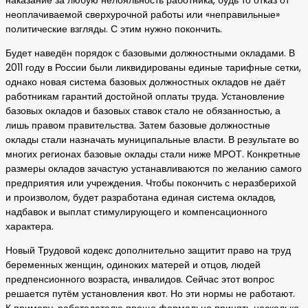
наказание за любую нелояльность работника, будь то отказ от
неоплачиваемой сверхурочной работы или «неправильные»
политические взгляды. С этим нужно покончить.
Будет наведён порядок с базовыми должностными окладами. В
2011 году в России были ликвидированы единые тарифные сетки,
однако новая система базовых должностных окладов не даёт
работникам гарантий достойной оплаты труда. Установление
базовых окладов и базовых ставок стало не обязанностью, а
лишь правом правительства. Затем базовые должностные
оклады стали назначать муниципальные власти. В результате во
многих регионах базовые оклады стали ниже МРОТ. Конкретные
размеры окладов зачастую устанавливаются по желанию самого
предприятия или учреждения. Чтобы покончить с неразберихой
и произволом, будет разработана единая система окладов,
надбавок и выплат стимулирующего и компенсационного
характера.
Новый Трудовой кодекс дополнительно защитит право на труд
беременных женщин, одиноких матерей и отцов, людей
предпенсионного возраста, инвалидов. Сейчас этот вопрос
решается путём установления квот. Но эти нормы не работают.