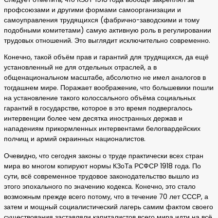
профсоюзами и другими формами самоорганизации и
самоуправления трудящихся (фабрично-заводскими и тому
подобными комитетами) самую активную роль в регулировании
трудовых отношений. Это выглядит исключительно современно.
Конечно, такой объём прав и гарантий для трудящихся, да ещё
установленный не для отдельных отраслей, а в
общенациональном масштабе, абсолютно не имел аналогов в
тогдашнем мире. Поражает воображение, что большевики пошли
на установление такого колоссального объёма социальных
гарантий в государстве, которое в это время подвергалось
интервенции более чем десятка иностранных держав и
нападениям прикормленных интервентами белогвардейских
полчищ и армий окраинных националистов.
Очевидно, что сегодня законы о труде практически всех стран
мира во многом копируют нормы КЗоТа РСФСР 1918 года. По
сути, всё современное трудовое законодательство вышло из
этого эпохального по значению кодекса. Конечно, это стало
возможным прежде всего потому, что в течение 70 лет СССР, а
затем и мощный социалистический лагерь самим фактом своего
существования заставляли капиталистов всего мира идти на всё