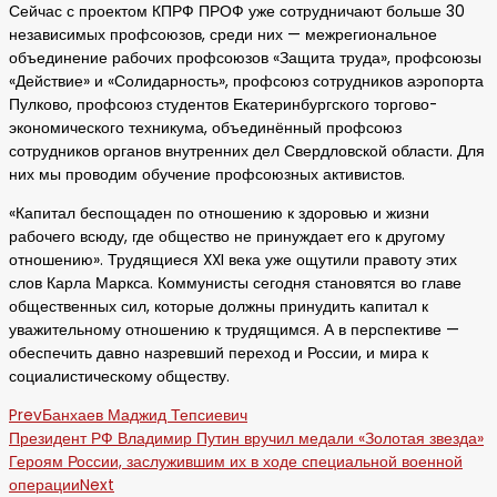
Сейчас с проектом КПРФ ПРОФ уже сотрудничают больше 30
независимых профсоюзов, среди них — межрегиональное
объединение рабочих профсоюзов «Защита труда», профсоюзы
«Действие» и «Солидарность», профсоюз сотрудников аэропорта
Пулково, профсоюз студентов Екатеринбургского торгово-
экономического техникума, объединённый профсоюз
сотрудников органов внутренних дел Свердловской области. Для
них мы проводим обучение профсоюзных активистов.
«Капитал беспощаден по отношению к здоровью и жизни
рабочего всюду, где общество не принуждает его к другому
отношению». Трудящиеся XXI века уже ощутили правоту этих
слов Карла Маркса. Коммунисты сегодня становятся во главе
общественных сил, которые должны принудить капитал к
уважительному отношению к трудящимся. А в перспективе —
обеспечить давно назревший переход и России, и мира к
социалистическому обществу.
Prev
Банхаев Маджид Тепсиевич
Президент РФ Владимир Путин вручил медали «Золотая звезда»
Героям России, заслужившим их в ходе специальной военной
операции
Next