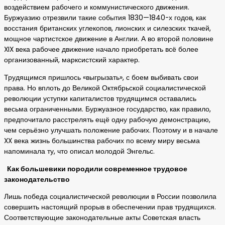
воздействием рабочего и коммунистического движения.
Буржуазию отрезвили такие события 1830—1840-х годов, как
восстания британских углекопов, лионских и силезских ткачей,
мощное чартистское движение в Англии. А во второй половине
XIX века рабочее движение начало приобретать всё более
организованный, марксистский характер.
Трудящимся пришлось «выгрызать», с боем выбивать свои
права. Но вплоть до Великой Октябрьской социалистической
революции уступки капиталистов трудящимся оставались
весьма ограниченными. Буржуазное государство, как правило,
предпочитало расстрелять ещё одну рабочую демонстрацию,
чем серьёзно улучшать положение рабочих. Поэтому и в начале
XX века жизнь большинства рабочих по всему миру весьма
напоминала ту, что описал молодой Энгельс.
Как большевики породили современное трудовое
законодательство
Лишь победа социалистической революции в России позволила
совершить настоящий прорыв в обеспечении прав трудящихся.
Соответствующие законодательные акты Советская власть