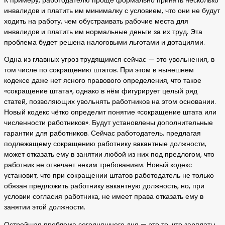
К примеру, работодателю проще формально принять несколько
инвалидов и платить им минималку с условием, что они не будут
ходить на работу, чем обустраивать рабочие места для
инвалидов и платить им нормальные деньги за их труд. Эта
проблема будет решена налоговыми льготами и дотациями.
Одна из главных угроз трудящимся сейчас — это увольнения, в
том числе по сокращению штатов. При этом в нынешнем
кодексе даже нет ясного правового определения, что такое
«сокращение штата», однако в нём фигурирует целый ряд
статей, позволяющих увольнять работников на этом основании.
Новый кодекс чётко определит понятие «сокращение штата или
численности работников». Будут установлены дополнительные
гарантии для работников. Сейчас работодатель, предлагая
подлежащему сокращению работнику вакантные должности,
может отказать ему в занятии любой из них под предлогом, что
работник не отвечает неким требованиям. Новый кодекс
установит, что при сокращении штатов работодатель не только
обязан предложить работнику вакантную должность, но, при
условии согласия работника, не имеет права отказать ему в
занятии этой должности.
Острейшая проблема сегодняшнего дня — это то, что зарплаты