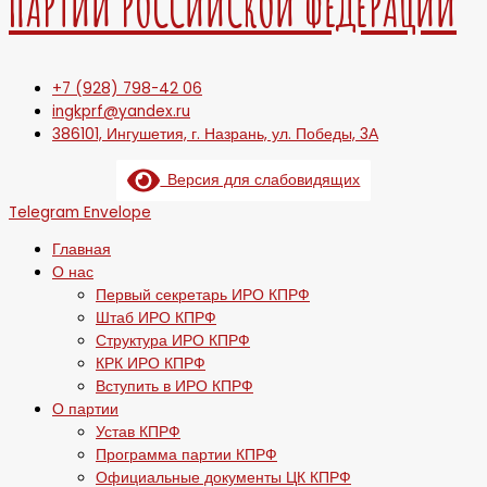
ПАРТИИ РОССИЙСКОЙ ФЕДЕРАЦИИ
+7 (928) 798-42 06
ingkprf@yandex.ru
386101, Ингушетия, г. Назрань, ул. Победы, 3А
Версия для слабовидящих
Telegram
Envelope
Главная
О нас
Первый секретарь ИРО КПРФ
Штаб ИРО КПРФ
Структура ИРО КПРФ
КРК ИРО КПРФ
Вступить в ИРО КПРФ
О партии
Устав КПРФ
Программа партии КПРФ
Официальные документы ЦК КПРФ