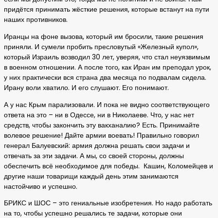
придётся принимать жёсткие решения, которые встанут на пути
наших противников.
Иранцы на фоне вызова, который им бросили, такие решения
приняли. И сумели пробить пресловутый «Железный купол»,
который Израиль возводил 30 лет, уверяя, что стал неуязвимым
в военном отношении. А после того, как Иран им преподал урок,
у них практически вся страна два месяца по подвалам сидела.
Ирану воли хватило. И его слушают. Его понимают.
А у нас Крым парализовали. И пока не видно соответствующего
ответа на это – ни в Одессе, ни в Николаеве. Что, у нас нет
средств, чтобы закончить эту вакханалию? Есть. Принимайте
волевое решение! Дайте армии воевать! Правильно говорил
генерал Балуевский: армия должна решать свои задачи и
отвечать за эти задачи. А мы, со своей стороны, должны
обеспечить всё необходимое для победы. Кашин, Коломейцев и
другие наши товарищи каждый день этим занимаются
настойчиво и успешно.
БРИКС и ШОС – это гениальные изобретения. Но надо работать
на то, чтобы успешно решались те задачи, которые они