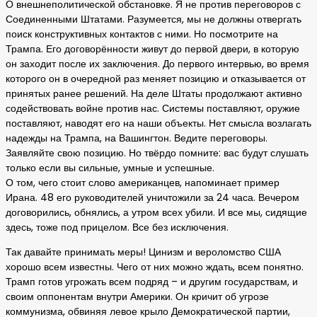
О внешнеполитической обстановке. Я не против переговоров с
Соединенными Штатами. Разумеется, мы не должны отвергать
поиск конструктивных контактов с ними. Но посмотрите на
Трампа. Его договорённости живут до первой двери, в которую
он заходит после их заключения. До первого интервью, во время
которого он в очередной раз меняет позицию и отказывается от
принятых ранее решений. На деле Штаты продолжают активно
содействовать войне против нас. Системы поставляют, оружие
поставляют, наводят его на наши объекты. Нет смысла возлагать
надежды на Трампа, на Вашингтон. Ведите переговоры.
Заявляйте свою позицию. Но твёрдо помните: вас будут слушать
только если вы сильные, умные и успешные.
О том, чего стоит слово американцев, напоминает пример
Ирана. 48 его руководителей уничтожили за 24 часа. Вечером
договорились, обнялись, а утром всех убили. И все мы, сидящие
здесь, тоже под прицелом. Все без исключения.
Так давайте принимать меры! Цинизм и вероломство США
хорошо всем известны. Чего от них можно ждать, всем понятно.
Трамп готов угрожать всем подряд – и другим государствам, и
своим оппонентам внутри Америки. Он кричит об угрозе
коммунизма, обвиняя левое крыло Демократической партии,