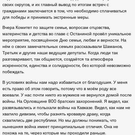
своих округов, и их главный вывод по итогам встреч с
гражданами заключается в том, что необходимо сплачиваться
для победы и принимать экстренные меры.
Вчера Комитет по защите семьи, вопросам отцовства,
материнства и детства во главе с Останиной провёл уникальное
мероприятие, посвящённое Дню семьи, любви и верности. На
нём о своих замечательных семьях рассказывали Шаманов,
Третьяк и другие наши ведущие депутаты. Когда люди так
разговаривают, так общаются, создаётся та атмосфера
искренности, единства и солидарности, без которой невозможно
побеждать.
В условиях войны нам надо избавиться от благодушия. У меня
есть право об этом говорить, потому что в моём роду все
воевали. У нас почти никто из мужиков не вернулся домой после
войны. На Орловщине 800 братских захоронений. Я видел, как
развязывались и полыхали войны на Кавказе. Видел, как нам не
хватило дивизии, чтобы разнять кровавую драку, когда
схватились две республики. Но мы должны понимать, что
нынешняя война имеет принципиальные отличия. Она не
похожа на те, через которые мы проходили раньше.