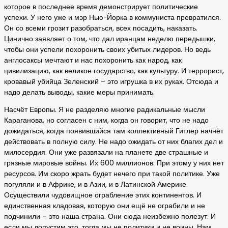
которое в последнее время демонстрирует политические
успехи. У него уже и мэр Нью-Йорка в коммуниста превратился.
Он со всеми грозит разобраться, всех посадить, наказать.
Цинично заявляет о том, что дал иранцам неделю передышки,
чтобы они успели похоронить своих убитых лидеров. Но ведь
англосаксы мечтают и нас похоронить как народ, как
цивилизацию, как великое государство, как культуру. И террорист,
кровавый убийца Зеленский – это игрушка в их руках. Отсюда и
надо делать выводы, какие меры принимать.
Насчёт Европы. Я не разделяю многие радикальные мысли
Караганова, но согласен с ним, когда он говорит, что не надо
дожидаться, когда появившийся там коллективный Гитлер начнёт
действовать в полную силу. Не надо ожидать от них благих дел и
милосердия. Они уже развязали на планете две страшные и
грязные мировые войны. Их 600 миллионов. При этому у них нет
ресурсов. Им скоро жрать будет нечего при такой политике. Уже
погуляли и в Африке, и в Азии, и в Латинской Америке.
Осуществили чудовищное ограбление этих континентов. И
единственная кладовая, которую они ещё не ограбили и не
подчинили – это наша страна. Они сюда неизбежно полезут. И
если мы допустим это, тогда мы не политики и не воины. Нам