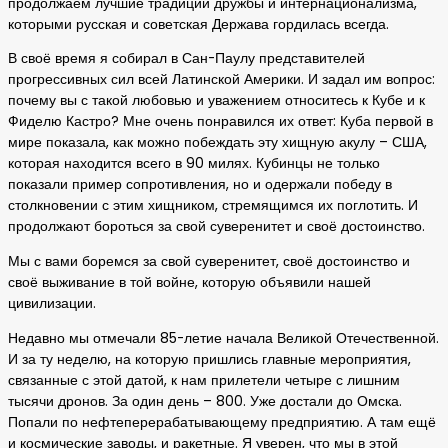
продолжаем лучшие традиции дружбы и интернационализма,
которыми русская и советская Держава гордилась всегда.
В своё время я собирал в Сан-Паулу представителей
прогрессивных сил всей Латинской Америки. И задал им вопрос:
почему вы с такой любовью и уважением относитесь к Кубе и к
Фиделю Кастро? Мне очень понравился их ответ: Куба первой в
мире показала, как можно побеждать эту хищную акулу – США,
которая находится всего в 90 милях. Кубинцы не только
показали пример сопротивления, но и одержали победу в
столкновении с этим хищником, стремящимся их поглотить. И
продолжают бороться за свой суверенитет и своё достоинство.
Мы с вами боремся за свой суверенитет, своё достоинство и
своё выживание в той войне, которую объявили нашей
цивилизации.
Недавно мы отмечали 85-летие начала Великой Отечественной.
И за ту неделю, на которую пришлись главные мероприятия,
связанные с этой датой, к нам прилетели четыре с лишним
тысячи дронов. За один день – 800. Уже достали до Омска.
Попали по нефтеперерабатывающему предприятию. А там ещё
и космические заводы, и ракетные. Я уверен, что мы в этой