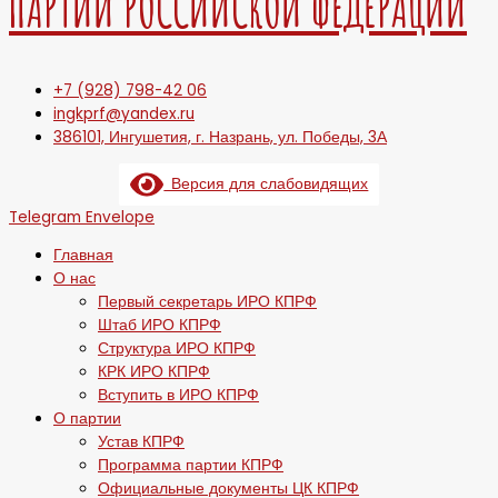
ПАРТИИ РОССИЙСКОЙ ФЕДЕРАЦИИ
+7 (928) 798-42 06
ingkprf@yandex.ru
386101, Ингушетия, г. Назрань, ул. Победы, 3А
Версия для слабовидящих
Telegram
Envelope
Главная
О нас
Первый секретарь ИРО КПРФ
Штаб ИРО КПРФ
Структура ИРО КПРФ
КРК ИРО КПРФ
Вступить в ИРО КПРФ
О партии
Устав КПРФ
Программа партии КПРФ
Официальные документы ЦК КПРФ