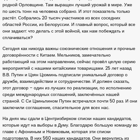
родной Орловщине. Там выращен лучший урожай в мире. Уже
по шесть тонн на человека собрано. И этот показатель только
растёт. Собрались 20 тысяч участников из всех соседних
областей России, из Белоруссии. И главный вопрос, который все
они задают: что делать с этой войной, как нам побеждать и
сплачиваться?
Сегодня как никогда важны союзнические отношения и прочные
договорённости с Китаем. Мельников, замечательно
работающий на этом направлении, сейчас провёл целую серию
мероприятий с нашими китайскими товарищами. 25 лет назад
В.В. Путин и Цзян Цзэминь подписали уникальный договор о
дружбе, взаимодействии и сотрудничестве. И должен сказать,
этот договор – один из лучших по реализации, по исполнению
среди международных соглашений, заключённых нашей
страной. С Си Цзиньпином Путин встречался почти 50 раз. И они
заключили соглашение, спасительное для всех нас.
На днях мы сдали в Центризбирком списки наших кандидатов,
которые идут на выборы в Думу. Благодарю большую команду во
главе с Афониным и Новиковым, которая эти списки
подготовила. В них 560 наших кандидатов. Они вернулись из