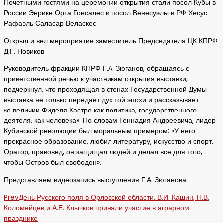
Почетными гостями на церемонии открытия стали посол Кубы в
России Энрике Орта Гонсалес и посол Венесуэлы в РФ Хесус
Рафаэль Саласар Веласкес.
Открыл и вел мероприятие заместитель Председателя ЦК КПРФ
Д.Г. Новиков.
Руководитель фракции КПРФ Г.А. Зюганов, обращаясь с
приветственной речью к участникам открытия выставки,
подчеркнул, что проходящая в стенах Государственной Думы
выставка не только передает дух той эпохи и рассказывает
«о величии Фиделя Кастро как политика, государственного
деятеля, как человека». По словам Геннадия Андреевича, лидер
Кубинской революции был моральным примером: «У него
прекрасное образование, любил литературу, искусство и спорт.
Оратор, правовед, он защищал людей и делал все для того,
чтобы Остров был свободен».
Представляем видеозапись выступления Г.А. Зюганова.
Prev
День Русского поля в Орловской области. В.И. Кашин, Н.В.
Коломейцев и А.Е. Клычков приняли участие в аграрном
празднике