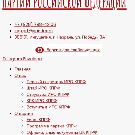
ПАРТИИ РОССИЙСКОЙ ФЕДЕРАЦИИ
+7 (928) 798-42 06
ingkprf@yandex.ru
386101, Ингушетия, г. Назрань, ул. Победы, 3А
Версия для слабовидящих
Telegram
Envelope
Главная
О нас
Первый секретарь ИРО КПРФ
Штаб ИРО КПРФ
Структура ИРО КПРФ
КРК ИРО КПРФ
Вступить в ИРО КПРФ
О партии
Устав КПРФ
Программа партии КПРФ
Официальные документы ЦК КПРФ