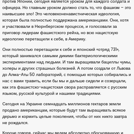
против Японии, сегодня является уроком для каждого солдата и
офицера. Но главным уроком должно стать то, что фашизм – это
наивысшее зло! Это человеконенавистническая идеология,
которая была полностью поддержана американцами. Они, хотя
и участвовали в Нюрнбергском процессе, и голосовали за
приговор лидерам фашистского рейха, но всю нацистскую
идеологию перетащили к себе, в Америку.
Они полностью перетащили к себе и японский «отряд 731»,
который занимался самыми дикими бактериологическими
экспериментами над людьми. И там выращивали бациллы чумы,
холеры и других страшных болезней. А потом создали от Львова
до Алма-Аты 50 лабораторий, с помощью которых собирались и
нас с вами травить, если бы мы и дальше сидели и созерцали,
как эта фашистско-нацистская свора расправляется с русским
языком, русской культурой и нашими традициями.
Сегодня на Украине семнадцать миллионов гектаров земли
продано американцам, которые будут там выращивать всякое
дерьмо и кормить целые поколения, чтобы от них никто завтра
не рождался.
Короче говоря, сейчас мы ведем абсолютно обоснованную и