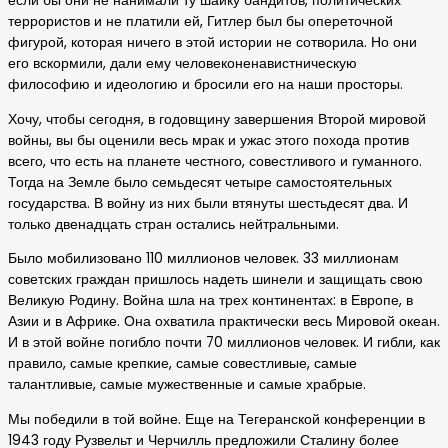
если бы они не нанимали ту шайку бандитов, политических
террористов и не платили ей, Гитлер был бы опереточной
фигурой, которая ничего в этой истории не сотворила. Но они
его вскормили, дали ему человеконенавистническую
философию и идеологию и бросили его на наши просторы.
Хочу, чтобы сегодня, в годовщину завершения Второй мировой
войны, вы бы оценили весь мрак и ужас этого похода против
всего, что есть на планете честного, совестливого и гуманного.
Тогда на Земле было семьдесят четыре самостоятельных
государства. В войну из них были втянуты шестьдесят два. И
только двенадцать стран остались нейтральными.
Было мобилизовано 110 миллионов человек. 33 миллионам
советских граждан пришлось надеть шинели и защищать свою
Великую Родину. Война шла на трех континентах: в Европе, в
Азии и в Африке. Она охватила практически весь Мировой океан.
И в этой войне погибло почти 70 миллионов человек. И гибли, как
правило, самые крепкие, самые совестливые, самые
талантливые, самые мужественные и самые храбрые.
Мы победили в той войне. Еще на Тегеранской конференции в
1943 году Рузвельт и Черчилль предложили Сталину более