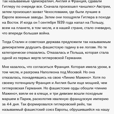
Так называемые «демократии», Англия и Франция, сдавали
Гитлеру по очереди все. Сначала произошел «аншлюс» Австрии,
затем произошел захват Чехословакии, где были лучшие в
Европе военные заводы. Затем они поощряли Гитлера в походе
на Восток. И когда он 1 сентября 1939 года напал на Польшу,
всем на планете, в том числе, и в нашей стране, стало очевидно,
что впереди большая война.
Тогда Сталин и советская держава предложили так называемым
демократиям додушить фашистскую гадину в ее логове. Но те
категорически отказались. Отказалась и Польша, которая стала
одной из первых жертв гитлеровской Германии.
Мне казалось, что согласиться Франция. Которая имела уроки, в
том числе, и разгрома Наполеона под Москвой. Но она
отказалась, понадеявшись на свою «Линию Мажино». Хотя по
своему потенциалу Франция и Англия были еще мощней, чем
гитлеровская Германия. Но фашистские орды обошли «линию
Мажино», взяли ее в клещи, и три дивизии вошли походным
маршем в Париж, расколотив хваленую французскую империю
за 44 дня. Так формировался гитлеровский рейх, так
называемый фашистский союз Европы, обрушившийся на нашу