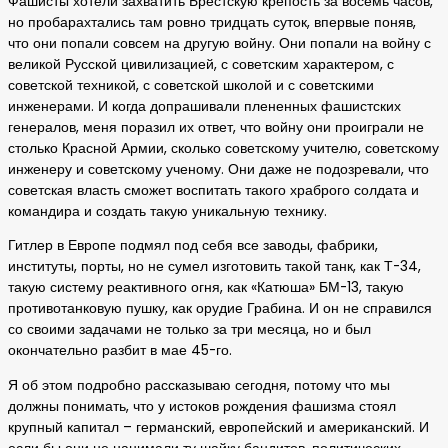
Фашисты хотели захватить Брестскую крепость за восемь часов,
но пробарахтались там ровно тридцать суток, впервые поняв,
что они попали совсем на другую войну. Они попали на войну с
великой Русской цивилизацией, с советским характером, с
советской техникой, с советской школой и с советскими
инженерами. И когда допрашивали плененных фашистских
генералов, меня поразил их ответ, что войну они проиграли не
столько Красной Армии, сколько советскому учителю, советскому
инженеру и советскому ученому. Они даже не подозревали, что
советская власть сможет воспитать такого храброго солдата и
командира и создать такую уникальную технику.
Гитлер в Европе подмял под себя все заводы, фабрики,
институты, порты, но не сумел изготовить такой танк, как Т-34,
такую систему реактивного огня, как «Катюша» БМ-13, такую
противотанковую пушку, как орудие Грабина. И он не справился
со своими задачами не только за три месяца, но и был
окончательно разбит в мае 45-го.
Я об этом подробно рассказываю сегодня, потому что мы
должны понимать, что у истоков рождения фашизма стоял
крупный капитал – германский, европейский и американский. И