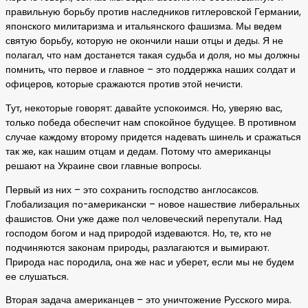
правильную борьбу против наследников гитлеровской Германии,
японского милитаризма и итальянского фашизма. Мы ведем
святую борьбу, которую не окончили наши отцы и деды. Я не
полагал, что нам достанется такая судьба и доля, но мы должны
помнить, что первое и главное – это поддержка наших солдат и
офицеров, которые сражаются против этой нечисти.
Тут, некоторые говорят: давайте успокоимся. Но, уверяю вас,
только победа обеспечит нам спокойное будущее. В противном
случае каждому второму придется надевать шинель и сражаться
так же, как нашим отцам и дедам. Потому что американцы
решают на Украине свои главные вопросы.
Первый из них – это сохранить господство англосаксов.
Глобализация по-американски – новое нашествие либеральных
фашистов. Они уже даже пол человеческий перепутали. Над
господом богом и над природой издеваются. Но, те, кто не
подчиняются законам природы, разлагаются и вымирают.
Природа нас породила, она же нас и уберет, если мы не будем
ее слушаться.
Вторая задача американцев – это уничтожение Русского мира.