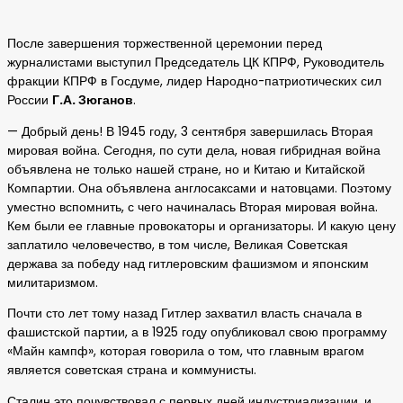
После завершения торжественной церемонии перед
журналистами выступил Председатель ЦК КПРФ, Руководитель
фракции КПРФ в Госдуме, лидер Народно-патриотических сил
России
Г.А. Зюганов
.
— Добрый день! В 1945 году, 3 сентября завершилась Вторая
мировая война. Сегодня, по сути дела, новая гибридная война
объявлена не только нашей стране, но и Китаю и Китайской
Компартии. Она объявлена англосаксами и натовцами. Поэтому
уместно вспомнить, с чего начиналась Вторая мировая война.
Кем были ее главные провокаторы и организаторы. И какую цену
заплатило человечество, в том числе, Великая Советская
держава за победу над гитлеровским фашизмом и японским
милитаризмом.
Почти сто лет тому назад Гитлер захватил власть сначала в
фашистской партии, а в 1925 году опубликовал свою программу
«Майн кампф», которая говорила о том, что главным врагом
является советская страна и коммунисты.
Сталин это почувствовал с первых дней индустриализации, и,