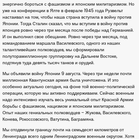
энергично бороться с фашизмом и японским милитаризмом. Но
уже на конференции в Ялте в феврале 1945 года Рузвельт
настаивал на том, чтобы наша страна вступила в войну против
Японии. Тогда Сталин сказал, что мы вступим в войну против
японцев ровно через три месяца после победы над Германией.
И он выполнил свое обещание. Ровно через три месяца, под
командованием маршала Василевского, одного из наших
талантливейших полководцев, мы сформировали
полуторамиллионную группировку на Дальнем Востоке,
подтянув туда девять тысяч танков и орудий.
Мы объявили войну Японии 9 августа. Через три недели почти
миллионная Квантунская армия была уничтожена. И это
особенно актуально сегодня, на фоне той военно-политической
операции, которую мы активно поддерживаем. Сейчас военным
надо интенсивно изучать весь уникальный опыт Красной Армии
борьбы с фашизмом, нацизмом и японским милитаризмом.
Опыт наших гениальных полководцев – Жукова, Василевского,
Конева, Рокоссовского, Ватутина, Баграмяна.
Мы отодвинули границу почти на семьдесят километров от
Ленинграда всего одним Ленинградским военным округом. Хотя