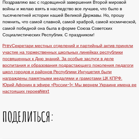
Поздравляю вас с годовщиной завершения Второй мировой
войны и желаю взять в наследство все лучшее, что было в
тысячелетней истории нашей Великой Державы. Но, прошу
помнить, что самой славной, самой храброй, самой космической,
самой победной она была в форме Союза Советских
Социалистических Республик. С праздником!
Prev
Секретари местных отделений и партийный актив приняли
участие на торжественных школьных линейках республики
посвященных к Дню знаний. За особые заслуги в деле
воспитания и образования подрастающего поколения педагоги
школ городов и районов Республики Ингушетия были
награждены памятными медалями и грамотами ЦК КПРФ.
Юрий Афонин в эфире «России-1»: Мы вернем Украине имена ее
настоящих героев
Next
ПОДЕЛИТЬСЯ: