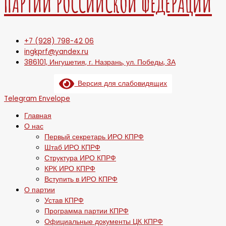
ПАРТИИ РОССИЙСКОЙ ФЕДЕРАЦИИ
+7 (928) 798-42 06
ingkprf@yandex.ru
386101, Ингушетия, г. Назрань, ул. Победы, 3А
Версия для слабовидящих
Telegram
Envelope
Главная
О нас
Первый секретарь ИРО КПРФ
Штаб ИРО КПРФ
Структура ИРО КПРФ
КРК ИРО КПРФ
Вступить в ИРО КПРФ
О партии
Устав КПРФ
Программа партии КПРФ
Официальные документы ЦК КПРФ