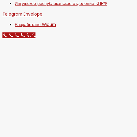
Ингушское республиканское отделение КПРФ
Telegram
Envelope
Разработано Widum
Call Now Button