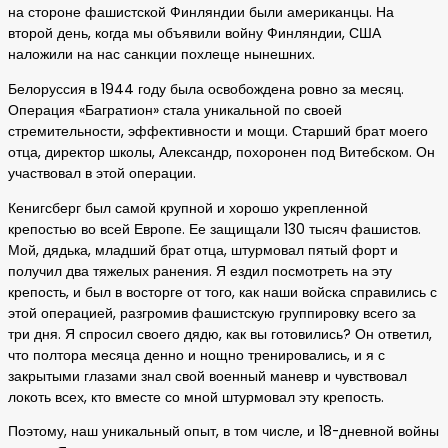
на стороне фашистской Финляндии были американцы. На
второй день, когда мы объявили войну Финляндии, США
наложили на нас санкции похлеще нынешних.
Белоруссия в 1944 году была освобождена ровно за месяц.
Операция «Багратион» стала уникальной по своей
стремительности, эффективности и мощи. Старший брат моего
отца, директор школы, Александр, похоронен под Витебском. Он
участвовал в этой операции.
Кенигсберг был самой крупной и хорошо укрепленной
крепостью во всей Европе. Ее защищали 130 тысяч фашистов.
Мой, дядька, младший брат отца, штурмовал пятый форт и
получил два тяжелых ранения. Я ездил посмотреть на эту
крепость, и был в восторге от того, как наши войска справились с
этой операцией, разгромив фашистскую группировку всего за
три дня. Я спросил своего дядю, как вы готовились? Он ответил,
что полтора месяца денно и нощно тренировались, и я с
закрытыми глазами знал свой военный маневр и чувствовал
локоть всех, кто вместе со мной штурмовал эту крепость.
Поэтому, наш уникальный опыт, в том числе, и 18-дневной войны