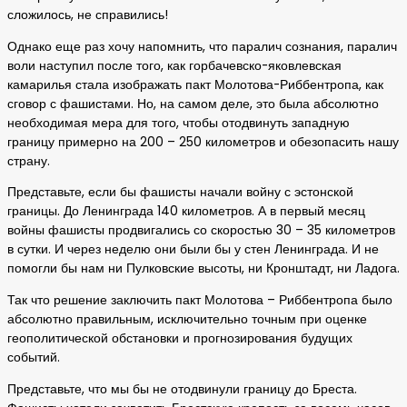
сложилось, не справились!
Однако еще раз хочу напомнить, что паралич сознания, паралич
воли наступил после того, как горбачевско-яковлевская
камарилья стала изображать пакт Молотова-Риббентропа, как
сговор с фашистами. Но, на самом деле, это была абсолютно
необходимая мера для того, чтобы отодвинуть западную
границу примерно на 200 – 250 километров и обезопасить нашу
страну.
Представьте, если бы фашисты начали войну с эстонской
границы. До Ленинграда 140 километров. А в первый месяц
войны фашисты продвигались со скоростью 30 – 35 километров
в сутки. И через неделю они были бы у стен Ленинграда. И не
помогли бы нам ни Пулковские высоты, ни Кронштадт, ни Ладога.
Так что решение заключить пакт Молотова – Риббентропа было
абсолютно правильным, исключительно точным при оценке
геополитической обстановки и прогнозирования будущих
событий.
Представьте, что мы бы не отодвинули границу до Бреста.