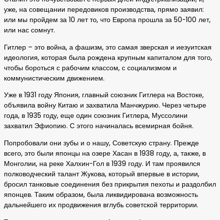
уже, на совещании передовиков производства, прямо заявил:
или мы пройдем за 10 лет то, что Европа прошла за 50-100 лет,
или нас сомнут.
Гитлер – это война, а фашизм, это самая зверская и иезуитская
идеология, которая была рождена крупным капиталом для того,
чтобы бороться с рабочим классом, с социализмом и
коммунистическим движением.
Уже в 1931 году Япония, главный союзник Гитлера на Востоке,
объявила войну Китаю и захватила Манчжурию. Через четыре
года, в 1935 году, еще один союзник Гитлера, Муссолини
захватил Эфиопию. С этого начиналась всемирная бойня.
Попробовали они зубы и о нашу, Советскую страну. Прежде
всего, это были японцы на озере Хасан в 1938 году, а, также, в
Монголии, на реке Халхин-Гол в 1939 году. И там проявился
полководческий талант Жукова, который впервые в истории,
бросил танковые соединения без прикрытия пехоты и раздолбил
японцев. Таким образом, была ликвидирована возможность
дальнейшего их продвижения вглубь советской территории.