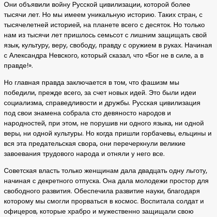
Они объявили войну Русской цивилизации, которой более
тысячи лет. Но мы имеем уникальную историю. Таких стран, с
тысячелетней историей, на планете всего с десяток. Но только
нам из тысячи лет пришлось семьсот с лишним защищать свой
язык, культуру, веру, свободу, правду с оружием в руках. Начиная
с Александра Невского, который сказал, что «Бог не в силе, а в
правде!».
Но главная правда заключается в том, что фашизм мы
победили, прежде всего, за счет новых идей. Это были идеи
социализма, справедливости и дружбы. Русская цивилизация
под свои знамена собрала сто девяносто народов и
народностей, при этом, не порушив ни одного языка, ни одной
веры, ни одной культуры. Но когда пришли горбачевы, ельцины и
вся эта предательская свора, они перечеркнули великие
завоевания трудового народа и отняли у него все.
Советская власть только женщинам дала двадцать одну льготу,
начиная с декретного отпуска. Она дала молодежи простор для
свободного развития. Обеспечила развитие науки, благодаря
которому мы смогли прорваться в космос. Воспитала солдат и
офицеров, которые храбро и мужественно защищали свою