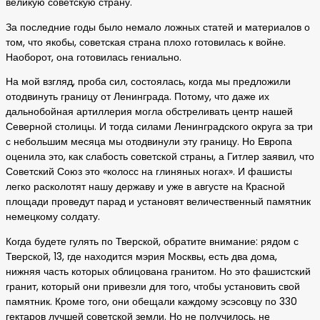
великую советскую страну.
За последние годы было немало ложных статей и материалов о
том, что якобы, советская страна плохо готовилась к войне.
Наоборот, она готовилась гениально.
На мой взгляд, проба сил, состоялась, когда мы предложили
отодвинуть границу от Ленинграда. Потому, что даже их
дальнобойная артиллерия могла обстреливать центр нашей
Северной столицы. И тогда силами Ленинградского округа за три
с небольшим месяца мы отодвинули эту границу. Но Европа
оценила это, как слабость советской страны, а Гитлер заявил, что
Советский Союз это «колосс на глиняных ногах». И фашисты
легко расколотят нашу державу и уже в августе на Красной
площади проведут парад и установят величественный памятник
немецкому солдату.
Когда будете гулять по Тверской, обратите внимание: рядом с
Тверской, 13, где находится мэрия Москвы, есть два дома,
нижняя часть которых облицована гранитом. Но это фашистский
гранит, который они привезли для того, чтобы установить свой
памятник. Кроме того, они обещали каждому эсэсовцу по 330
гектаров лучшей советской земли. Но не получилось, не