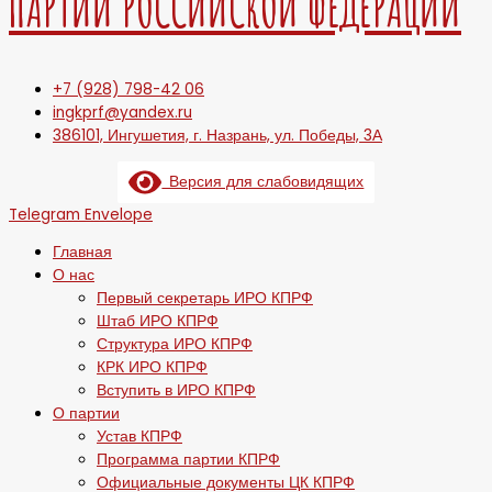
ПАРТИИ РОССИЙСКОЙ ФЕДЕРАЦИИ
+7 (928) 798-42 06
ingkprf@yandex.ru
386101, Ингушетия, г. Назрань, ул. Победы, 3А
Версия для слабовидящих
Telegram
Envelope
Главная
О нас
Первый секретарь ИРО КПРФ
Штаб ИРО КПРФ
Структура ИРО КПРФ
КРК ИРО КПРФ
Вступить в ИРО КПРФ
О партии
Устав КПРФ
Программа партии КПРФ
Официальные документы ЦК КПРФ