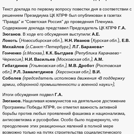
Текст доклада по первому вопросу повестки дня в соответствии с
решением Президиума ЦК КПРФ был опубликован в газетах
“Правда” и “Советская Россия” до проведения Пленума.
Содержание доклада представил Председатель ЦК КПРФ
Г.А.
Зюганов
. В ходе его обсуждения выступили:
А.Е.
Локоть
(
Новосибирская обл.
),
Н.Н. Иванов
(
Курская обл.
),
Е.В.
Михайлов
(г.Санкт-Петербург),
Л.Г. Баранова-
Гонченко
(г.Москва),
К.К. Бытдаев
(Република Карачаево-
Черкесия),
Н.И. Васильев
(Московская обл.),
А.М.
Гибатдинов
(Ульяновская обл.),
М.В. Дробот
(Ростовская
обл),
Р.Л. Замалетдинов
(Херсонская обл),
В.И.
Соболев
(председатель исполкома движения «В поддержку
армии, оборонной промышленности и военной науки»),
Итоги обсуждения подвел
Г.А.
Зюганов.
Нацеливая
коммунистов на деятельное достижение
Программы Победы КПРФ, он отметил важность активной
борьбы против любых проявлений фашизма и национализма,
антисоветизма и русофобии. Особо было подчеркнуто, что
преодоление этих реакционных явлений в полной мере
возможно только на путях строительства социалистического