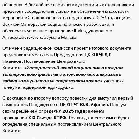
общества. В ближайшее время коммунистам и их сторонниками
предстоит сосредоточить усилия на обеспечении массовости
мероприятий, направленных на подготовку к 107-й годовщине
Великой Октябрьской социалистической революции, и
обеспечить успешное проведение II Международного
Антифашистского форума в Минске.
От имени редакционной комиссии проект итогового документа
представил заместитель Председателя ЦК КПРФ
Д.Г.
Новиков.
Постановление Центрального
Комитета:
«
Исторический вклад социализма в разгром
гитлеровского фашизма и японского милитаризма и
задачи коммунистов на современном этапе
»
участники
пленума поддержали единодушно.
С докладом по второму вопросу повестки дня выступил первый
заместитель Председателя ЦК КПРФ
Ю.В. Афонин.
Пленум
своим решением определил
2025 год
временем
проведения
XIX
Съезда КПРФ.
Точная дата его созыва будет
определена специальным постановлением Центрального
Комитета.